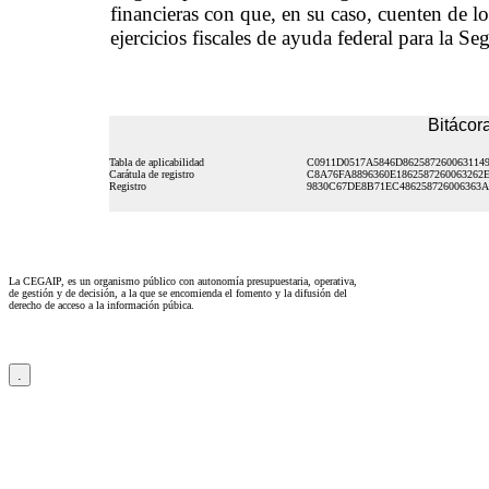
financieras con que, en su caso, cuenten de lo
ejercicios fiscales de ayuda federal para la Se
Bitácora
Tabla de aplicabilidad
C0911D0517A5846D862587260063114
Carátula de registro
C8A76FA8896360E1862587260063262
Registro
9830C67DE8B71EC486258726006363
La CEGAIP, es un organismo público con autonomía presupuestaria, operativa,
de gestión y de decisión, a la que se encomienda el fomento y la difusión del
derecho de acceso a la información púbica.