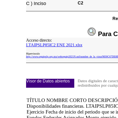
C ) Inciso
C2
Re
Para
C
Acceso directo:
LTAIPSLP85IC2 ENE 2021.xlsx
Hipervinculo
http://www.cegaipslp.org.mx/webcegaip2021N.nsf/nombre_de_la_vista/9830C67
Visor de Datos abiertos
Datos digitales de caract
redistribuidos por cu
TÍTULO NOMBRE CORTO DESCRIPCI
Disponibilidades financieras. LTAIPSLP85IC
Ejercicio Fecha de inicio del periodo que se
Fondos Federales Asignados Monto ejercido M