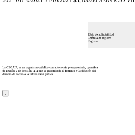
2021 01/10/2021 31/10/2021 $3,100.00 SERVICIO 
Tabla de aplicabilidad
Carátula de registro
Registro
La CEGAIP, es un organismo público con autonomía presupuestaria, operativa,
de gestión y de decisión, a la que se encomienda el fomento y la difusión del
derecho de acceso a la información púbica.