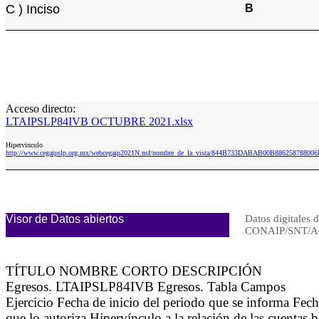
C ) Inciso
B
Acceso directo:
LTAIPSLP84IVB OCTUBRE 2021.xlsx
Hipervinculo
http://www.cegaipslp.org.mx/webcegaip2021N.nsf/nombre_de_la_vista/844B733DABAB00B886258788
Visor de Datos abiertos
Datos digitales d
CONAIP/SNT/A
TÍTULO NOMBRE CORTO DESCRIPCIÓN
Egresos. LTAIPSLP84IVB Egresos. Tabla Campos
Ejercicio Fecha de inicio del periodo que se informa Fec
que lo autoriza Hipervínculo a la relación de las cuentas 