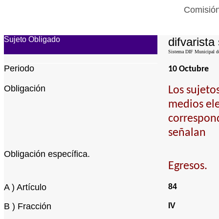
Comisión
Sujeto Obligado
difvarista 
Sistema DIF Municipal de
Periodo
10 Octubre
Obligación
Los sujeto
medios ele
correspond
señalan
Obligación específica.
Egresos.
A ) Artículo
84
B ) Fracción
IV