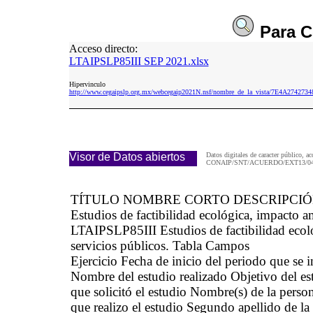
Para
C
Acceso directo:
LTAIPSLP85III SEP 2021.xlsx
Hipervinculo
http://www.cegaipslp.org.mx/webcegaip2021N.nsf/nombre_de_la_vista/7E4A2742
Visor de Datos abiertos
Datos digitales de caracter público, ac
CONAIP/SNT/ACUERDO/EXT13/04/
TÍTULO NOMBRE CORTO DESCRIPCI
Estudios de factibilidad ecológica, impacto a
LTAIPSLP85III Estudios de factibilidad ecoló
servicios públicos. Tabla Campos
Ejercicio Fecha de inicio del periodo que se
Nombre del estudio realizado Objetivo del es
que solicitó el estudio Nombre(s) de la person
que realizo el estudio Segundo apellido de la 