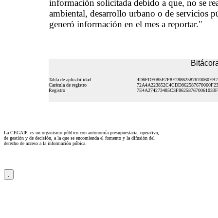
información solicitada debido a que, no se rea
ambiental, desarrollo urbano o de servicios p
generó información en el mes a reportar."
Bitácora
Tabla de aplicabilidad
4D6FDF085E7F8E28862587670060EB
Carátula de registro
72A4A223852C4CDD862587670060F2
Registro
7E4A274273485C3F862587670061033F
La CEGAIP, es un organismo público con autonomía presupuestaria, operativa,
de gestión y de decisión, a la que se encomienda el fomento y la difusión del
derecho de acceso a la información púbica.