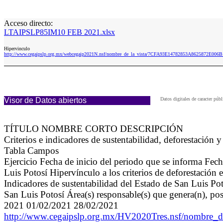
Acceso directo:
LTAIPSLP85IM10 FEB 2021.xlsx
Hipervinculo
http://www.cegaipslp.org.mx/webcegaip2021N.nsf/nombre_de_la_vista/7CFA93E14782853A8625872E00
Visor de Datos abiertos
Datos digitales de caracter p
TÍTULO NOMBRE CORTO DESCRIPCIÓN
Criterios e indicadores de sustentabilidad, deforestació
Tabla Campos
Ejercicio Fecha de inicio del periodo que se informa Fech
Luis Potosí Hipervínculo a los criterios de deforestación
Indicadores de sustentabilidad del Estado de San Luis Po
San Luis Potosí Área(s) responsable(s) que genera(n), po
2021 01/02/2021 28/02/2021
http://www.cegaipslp.org.mx/HV2020Tres.nsf/nom