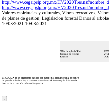
http://www.cegaipslp.org.mx/HV2020Tres.nsf/no
http://www.cegaipslp.org.mx/HV2020Tres.nsf/nom
Valores espirituales y culturales, Vlores recreativos, Valo
de planes de gestion, Legislacion forestal Daños al a
10/03/2021 10/03/2021
Tabla de aplicabilidad
6F6
Carátula de registro
27E
Registro
7CF
La CEGAIP, es un organismo público con autonomía presupuestaria, operativa,
de gestión y de decisión, a la que se encomienda el fomento y la difusión del
derecho de acceso a la información púbica.