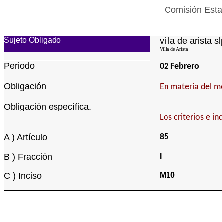
Comisión Estat
Sujeto Obligado
villa de arista sl
Villa de Arista
Periodo
02 Febrero
Obligación
En materia del m
Obligación específica.
Los criterios e i
A ) Artículo
85
B ) Fracción
I
C ) Inciso
M10