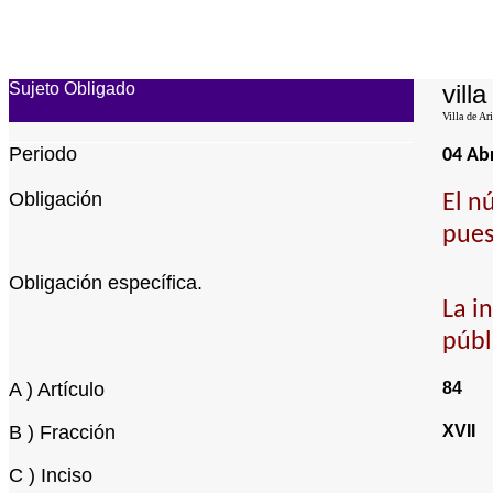
Sujeto Obligado
vill
Villa de Ari
Periodo
04 Abr
Obligación
El n
pues
Obligación específica.
La i
públ
A ) Artículo
84
B ) Fracción
XVII
C ) Inciso