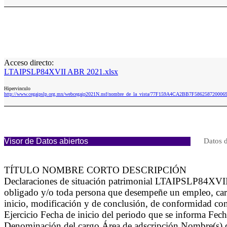
Acceso directo:
LTAIPSLP84XVII ABR 2021.xlsx
Hipervinculo
http://www.cegaipslp.org.mx/webcegaip2021N.nsf/nombre_de_la_vista/77F159A4CA2BB7F5862587200
Visor de Datos abiertos
Datos d
TÍTULO NOMBRE CORTO DESCRIPCIÓN
Declaraciones de situación patrimonial LTAIPSLP84XVII Se 
obligado y/o toda persona que desempeñe un empleo, cargo 
inicio, modificación y de conclusión, de conformidad con
Ejercicio Fecha de inicio del periodo que se informa Fec
Denominación del cargo Área de adscripción Nombre(s) del(