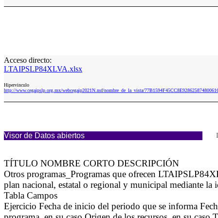
Acceso directo:
LTAIPSLP84XLVA.xlsx
Hipervinculo
http://www.cegaipslp.org.mx/webcegaip2021N.nsf/nombre_de_la_vista/77B1594F45CC8E928625874800
Visor de Datos abiertos
TÍTULO NOMBRE CORTO DESCRIPCIÓN
Otros programas_Programas que ofrecen LTAIPSLP84XLVA S
plan nacional, estatal o regional y municipal mediante la 
Tabla Campos
Ejercicio Fecha de inicio del periodo que se informa Fec
programa, en su caso Origen de los recursos, en su caso T