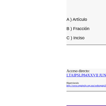
A ) Artículo
B ) Fracción
C ) Inciso
Acceso directo:
LTAIPSLP84XXVII JUN 
Hipervinculo
http://www.cegaipslp.org.mx/webcega