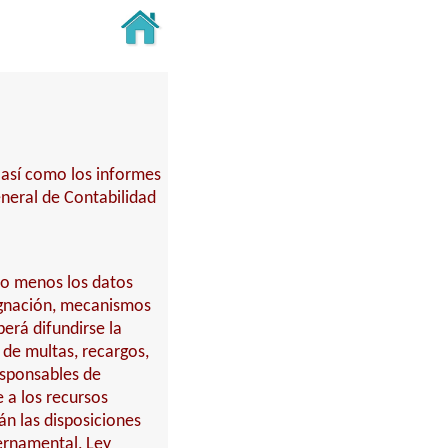
 así como los informes
eneral de Contabilidad
lo menos los datos
signación, mecanismos
erá difundirse la
 de multas, recargos,
esponsables de
e a los recursos
án las disposiciones
bernamental, Ley