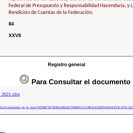
Federal de Presupuesto y Responsabilidad Hacendaria, y Le
Rendición de Cuentas de la Federación.
84
XXVII
Registro general
Para
Consultar
el documento
2021.xlsx
ip2021N.nsf/nombre_de_la_vista/742938F7EF383B5A862587290063CFC3/$File/LTAIPSLP84XXVII+JUN+2021