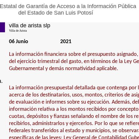
Estatal de Garantía de Acceso a la Información Pública
del Estado de San Luis Potosí
villa de arista slp
Villa de Arista
06 Junio
2021
La información financiera sobre el presupuesto asignado,
del ejercicio trimestral del gasto, en términos de la Ley G
Gubernamental y demás normatividad aplicable.
a.
La información presupuestal detallada que contenga por 
acerca de los destinatarios, usos, montos, criterios de a
de evaluación e informes sobre su ejecución. Además, deb
información relativa a los montos recibidos por concepto
cuotas, depósitos y fianzas señalando el nombre de los r
recibirlos, administrarlos y ejercerlos. Por lo que se refier
federales transferidos al estado y municipios, se observar
específicas de las leyes: Ley General de Contabilidad Gu