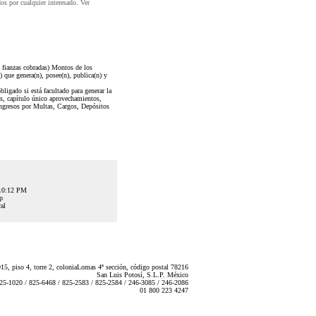
dos por cualquier interesado. Ver
 fianzas cobradas) Montos de los
) que genera(n), posee(n), publica(n) y
o si está facultado para generar la
os, capítulo único aprovechamientos,
 ingresos por Multas, Cargos, Depósitos
:10:12 PM
lp
al
5, piso 4, torre 2, coloniaLomas 4ª sección, código postal 78216
San Luis Potosí, S.L.P. México
825-1020 / 825-6468 / 825-2583 / 825-2584 / 246-3085 / 246-2086
01 800 223 4247