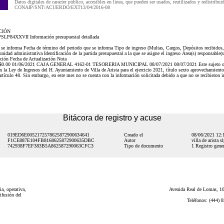
Datos digitales de caracter público, accesibles en linea, que pueden ser usados, reutilizados y redistribui
CONAIP/SNT/ACUERDO/EXT13/04/2016-08
CIÓN
IPSLP84XXVII Información presupuestal detallada
e se informa Fecha de término del periodo que se informa Tipo de ingreso (Multas, Cargos, Depósitos recibidos,
idad administrativa Identificación de la partida presupuestal a la que se asigne el ingreso Área(s) responsable(s
ación Fecha de Actualización Nota
.00 01/06/2021 CAJA GENERAL 4162-01 TESORERIA MUNICIPAL 08/07/2021 08/07/2021 Este sujeto obligad
 la Ley de Ingresos del H. Ayuntamiento de Villa de Arista para el ejercicio 2021, título sexto aprovechamient
artículo 48. Sin embargo, en este mes no se cuenta con la información solicitada debido a que no se recibieron
Bitácora de registro y acuse
019ED6E0052172578625872900634641
Creado el
08/06/2021 12
F1CE887E104FB8168625872900635DBC
Autor
villa de arista s
742938F7EF383B5A862587290063CFC3
Tipo de documento
1 Registro gener
a, operativa,
Avenida Real de Lomas, 101
ifusión del
Teléfonos: (444) 