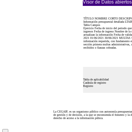
Visor de Datos abiertos
TÍTULO NOMBRE CORTO DESCRIP
Información presupuestal detallada LTA
Tabla Campos
Ejercicio Fecha de inicio del periodo qu
ingresos Fecha de ingreso Nombre de la un
actualizan la información Fecha de valid
2021 01/06/2021 30/06/2021 MULTAS $0
información requerida, con fundamento en
sección primera multas administrativas, 
recibidos o fianzas cobradas.
Tabla de aplicabilidad
Carátula de registro
Registro
La CEGAIP, es un organismo público con autonomía presupuestari
de gestión y de decisión, a la que se encomienda el fomento y la d
derecho de acceso a la información púbica.