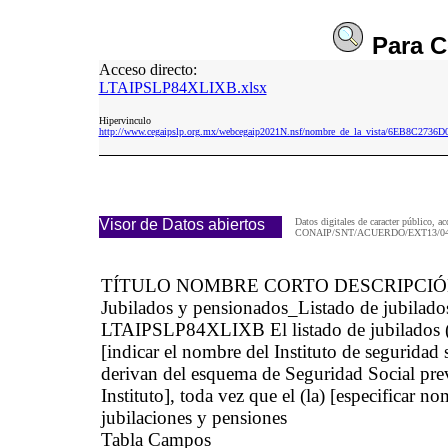
Para
C
Acceso directo:
LTAIPSLP84XLIXB.xlsx
Hipervinculo
http://www.cegaipslp.org.mx/webcegaip2021N.nsf/nombre_de_la_vista/6EB8C27
Visor de Datos abiertos
Datos digitales de caracter público, ac
CONAIP/SNT/ACUERDO/EXT13/04/
TÍTULO NOMBRE CORTO DESCRIPCI
Jubilados y pensionados_Listado de jubilado
LTAIPSLP84XLIXB El listado de jubilados (as
[indicar el nombre del Instituto de seguridad
derivan del esquema de Seguridad Social previ
Instituto], toda vez que el (la) [especificar
jubilaciones y pensiones
Tabla Campos