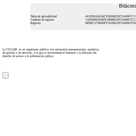
Bitácora
Tabla de aplicabilidad
4415D0A56A4CFA858625873A0067C7
Carátula de registro
1AD3600502B0C9898625873A0067CC
Registro
6EB8C2736D0FF5628625873A0067F50
La CEGAIP, es un organismo público con autonomía presupuestaria, operativa,
de gestión y de decisión, a la que se encomienda el fomento y la difusión del
derecho de acceso a la información púbica.