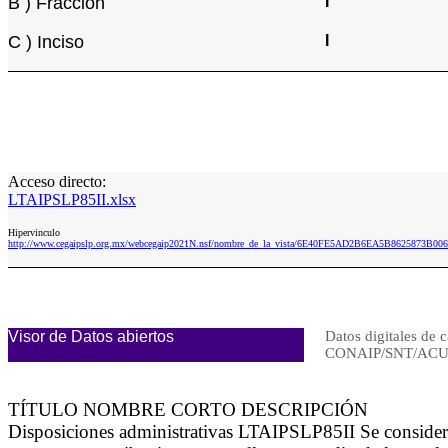
B ) Fracción
I
C ) Inciso
I
Acceso directo:
LTAIPSLP85II.xlsx
Hipervinculo
http://www.cegaipslp.org.mx/webcegaip2021N.nsf/nombre_de_la_vista/6E40FE5AD2B6EA5B8625873B006
Visor de Datos abiertos
Datos digitales de c
CONAIP/SNT/ACU
TÍTULO NOMBRE CORTO DESCRIPCIÓN
Disposiciones administrativas LTAIPSLP85II Se consideran