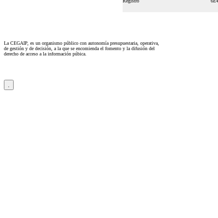
Registro
6E
La CEGAIP, es un organismo público con autonomía presupuestaria, operativa,
de gestión y de decisión, a la que se encomienda el fomento y la difusión del
derecho de acceso a la información púbica.