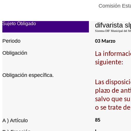
Comisión Esta
Sujeto Obligado
difvarista sl
Sistema DIF Municipal del Mun
Periodo
03 Marzo
Obligación
La informaci
siguiente:
Obligación específica.
Las disposic
plazo de ant
salvo que su
o se trate d
A ) Artículo
85