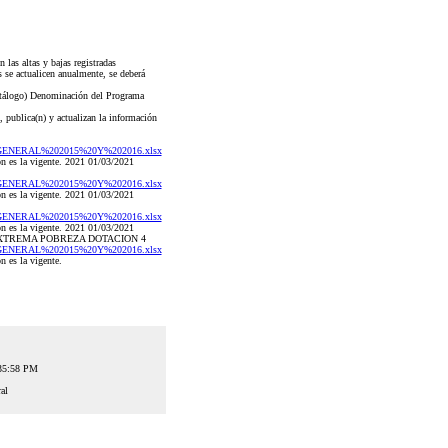
las altas y bajas registradas
 se actualicen anualmente, se deberá
catálogo) Denominación del Programa
, publica(n) y actualizan la información
%20GENERAL%202015%20Y%202016.xlsx
 es la vigente. 2021 01/03/2021
%20GENERAL%202015%20Y%202016.xlsx
 es la vigente. 2021 01/03/2021
%20GENERAL%202015%20Y%202016.xlsx
 es la vigente. 2021 01/03/2021
N EXTREMA POBREZA DOTACION 4
%20GENERAL%202015%20Y%202016.xlsx
es la vigente.
:35:58 PM
al