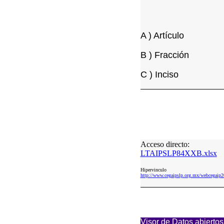
A ) Artículo
B ) Fracción
C ) Inciso
Acceso directo:
LTAIPSLP84XXB.xlsx
Hipervinculo
http://www.cegaipslp.org.mx/webcega
Visor de Datos abiertos