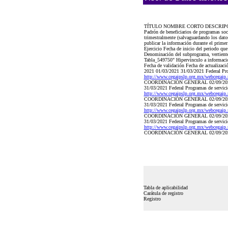
TÍTULO NOMBRE CORTO DESCRIP
Padrón de beneficiarios de programas soc
trimestralmente (salvaguardando los dato
publicar la información durante el primer
Ejercicio Fecha de inicio del periodo q
Denominación del subprograma, vertiente 
Tabla_549750" Hipervínculo a información 
Fecha de validación Fecha de actualizaci
2021 01/03/2021 31/03/2021 Federa
http://www.cegaipslp.org.mx/webce
COORDINACIÓN GENERAL 02/09/2021 02/09
31/03/2021 Federal Programas de 
http://www.cegaipslp.org.mx/webce
COORDINACIÓN GENERAL 02/09/2021 02/09
31/03/2021 Federal Programas de 
http://www.cegaipslp.org.mx/webce
COORDINACIÓN GENERAL 02/09/2021 02/09
31/03/2021 Federal Programas de
http://www.cegaipslp.org.mx/webce
COORDINACIÓN GENERAL 02/09/2021 02/09
Tabla de aplicabilidad
Carátula de registro
Registro