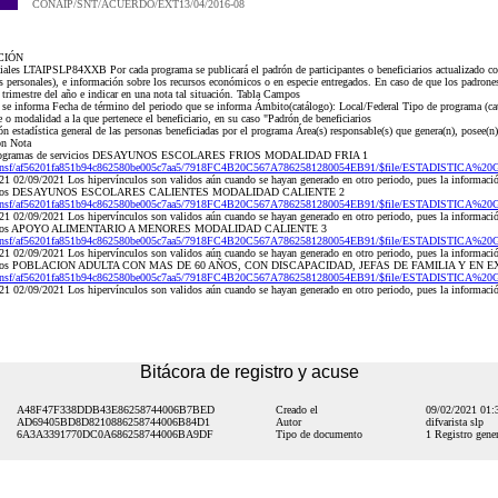
CONAIP/SNT/ACUERDO/EXT13/04/2016-08
CIÓN
iales LTAIPSLP84XXB Por cada programa se publicará el padrón de participantes o beneficiarios actualizado con 
s personales), e información sobre los recursos económicos o en especie entregados. En caso de que los padrones
 trimestre del año e indicar en una nota tal situación. Tabla Campos
ue se informa Fecha de término del periodo que se informa Ámbito(catálogo): Local/Federal Tipo de programa (
o modalidad a la que pertenece el beneficiario, en su caso "Padrón de beneficiarios
estadística general de las personas beneficiadas por el programa Área(s) responsable(s) que genera(n), posee(n)
ón Nota
l Programas de servicios DESAYUNOS ESCOLARES FRIOS MODALIDAD FRIA 1
gaip.nsf/af56201fa851b94c862580be005c7aa5/7918FC4B20C567A7862581280054EB91/$file/ESTADISTICA
/2021 Los hipervínculos son validos aún cuando se hayan generado en otro periodo, pues la información
servicios DESAYUNOS ESCOLARES CALIENTES MODALIDAD CALIENTE 2
gaip.nsf/af56201fa851b94c862580be005c7aa5/7918FC4B20C567A7862581280054EB91/$file/ESTADISTICA
/2021 Los hipervínculos son validos aún cuando se hayan generado en otro periodo, pues la información
servicios APOYO ALIMENTARIO A MENORES MODALIDAD CALIENTE 3
gaip.nsf/af56201fa851b94c862580be005c7aa5/7918FC4B20C567A7862581280054EB91/$file/ESTADISTICA
/2021 Los hipervínculos son validos aún cuando se hayan generado en otro periodo, pues la información
 servicios POBLACION ADULTA CON MAS DE 60 AÑOS, CON DISCAPACIDAD, JEFAS DE FAMILIA Y E
gaip.nsf/af56201fa851b94c862580be005c7aa5/7918FC4B20C567A7862581280054EB91/$file/ESTADISTICA
/2021 Los hipervínculos son validos aún cuando se hayan generado en otro periodo, pues la información 
Bitácora de registro y acuse
A48F47F338DDB43E86258744006B7BED
Creado el
09/02/2021 01
AD69405BD8D8210886258744006B84D1
Autor
difvarista slp
6A3A3391770DC0A686258744006BA9DF
Tipo de documento
1 Registro gener