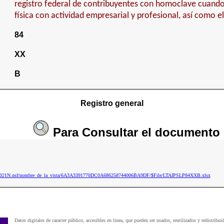
registro federal de contribuyentes con homoclave cuand
física con actividad empresarial y profesional, así como e
84
XX
B
Registro general
Para
Consultar
el documento
ip2021N.nsf/nombre_de_la_vista/6A3A3391770DC0A686258744006BA9DF/$File/LTAIPSLP84XXB.xlsx
Datos digitales de caracter público, accesibles en linea, que pueden ser usados, reutilizados y redistribui