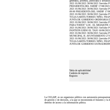
genera(n), posee(n), publica(n) y actuali
2021 01/06/2021 30/06/2021 Serv
PRESIDENTA DEL SMDIF 17/08/2021 
2021 01/06/2021 30/06/2021 Serv
09:00 PRESIDENTA DEL SMDIF 17/08/
2021 01/06/2021 30/06/2021 Ser
TULIA SARITA TORRES NIÑO, FRA
JUNTA DE GOBIERNO ORDINARIA DIF
2021 01/06/2021 30/06/2021 Ser
PARA TODOS" LOC. EL MEZQUITE 14/
2021 01/06/2021 30/06/2021 Ser
PANTEÒN EJIDO EL TAJO 16/06/2021
2021 01/06/2021 30/06/2021 Ser
MUNICIPAL H. AYUNTAMIENTO 27/06/
2021 01/06/2021 30/06/2021 Ser
TULIA SARITA TORRES NIÑO, FRA
JUNTA DE GOBIERNO EXTRAORDINARI
Tabla de aplicabilidad
Carátula de registro
Registro
La CEGAIP, es un organismo público con autonomía presupuestari
de gestión y de decisión, a la que se encomienda el fomento y la d
derecho de acceso a la información púbica.