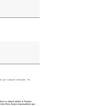
dos por cualquier interesado. Ver
blica se deberá señalar el Nombre
Fecha Hora Área(s) responsable(s) que