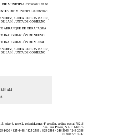
DIF MUNICIPAL 03/06/2021 09:00
ENTES DIF MUNICIPAL 07/06/2021
A SANCHEZ, AUREA CEPEDA MARES,
DE LA H. JUNTA DE GOBIERNO
IENTO ARRANQUE DE OBRA "AGUA
IENTO INAUGURACIÒN DE NUEVO
IENTO INAUGURACIÒN DE MURAL
A SANCHEZ, AUREA CEPEDA MARES,
DE LA H. JUNTA DE GOBIERNO
:43:54 AM
al
5, piso 4, torre 2, coloniaLomas 4ª sección, código postal 78216
San Luis Potosí, S.L.P. México
825-1020 / 825-6468 / 825-2583 / 825-2584 / 246-3085 / 246-2086
01 800 223 4247