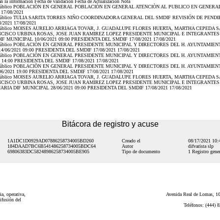
zan la información Fecha de validación Fecha de Actualización Nota
idor Público POBLACIÒN EN GENERAL POBLACIÒN EN GENERAL ATENCIÒN AL PUBLICO EN GENERAL 
17/08/2021
idor Público TULIA SARITA TORRES NIÑO COORDINADORA GENERAL DEL SMDIF REVISIÓN DE PENDI
2021 17/08/2021
vidor Público MOISES AURELIO ARRIAGA TOVAR, J. GUADALUPE FLORES HUERTA, MARTHA CEPED
NCISCO URBINA ROSAS, JOSE JUAN RAMIREZ LOPEZ PRESIDENTE MUNICIPAL E INTEGRANTES 
 MUNICIPAL 10/06/2021 09:00 PRESIDENTA DEL SMDIF 17/08/2021 17/08/2021
vidor Público POBLACIÒN EN GENERAL PRESIDENTE MUNICIPAL Y DIRECTORES DEL H. AYUNTAM
06/2021 09:00 PRESIDENTA DEL SMDIF 17/08/2021 17/08/2021
vidor Público POBLACIÒN EN GENERAL PRESIDENTE MUNICIPAL Y DIRECTORES DEL H. AYUNTAM
 14:00 PRESIDENTA DEL SMDIF 17/08/2021 17/08/2021
vidor Público POBLACIÒN EN GENERAL PRESIDENTE MUNICIPAL Y DIRECTORES DEL H. AYUNTAM
2021 19:00 PRESIDENTA DEL SMDIF 17/08/2021 17/08/2021
vidor Público MOISES AURELIO ARRIAGA TOVAR, J. GUADALUPE FLORES HUERTA, MARTHA CEPED
NCISCO URBINA ROSAS, JOSE JUAN RAMIREZ LOPEZ PRESIDENTE MUNICIPAL E INTEGRANTES 
A DIF MUNICIPAL 28/06/2021 09:00 PRESIDENTA DEL SMDIF 17/08/2021 17/08/2021
Bitácora de registro y acuse
1A1DC1D0929AD07886258734005BD260
Creado el
08/17/2021 10
184DAAD7BC6B541486258734005BDC64
Autor
difvarista slp
69806383DC58248986258734005BE905
Tipo de documento
1 Registro gener
a, operativa,
Avenida Real de Lomas, 101
ifusión del
Teléfonos: (444) 