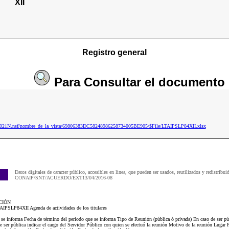
XII
Registro general
Para
Consultar
el documento
p2021N.nsf/nombre_de_la_vista/69806383DC58248986258734005BE905/$File/LTAIPSLP84XII.xlsx
Datos digitales de caracter público, accesibles en linea, que pueden ser usados, reutilizados y redistribui
CONAIP/SNT/ACUERDO/EXT13/04/2016-08
CIÓN
TAIPSLP84XII Agenda de actividades de los titulares
e se informa Fecha de término del periodo que se informa Tipo de Reunión (pública ó privada) En caso de ser pú
 ser pública indicar el cargo del Servidor Público con quien se efectuó la reunión Motivo de la reunión Lugar 