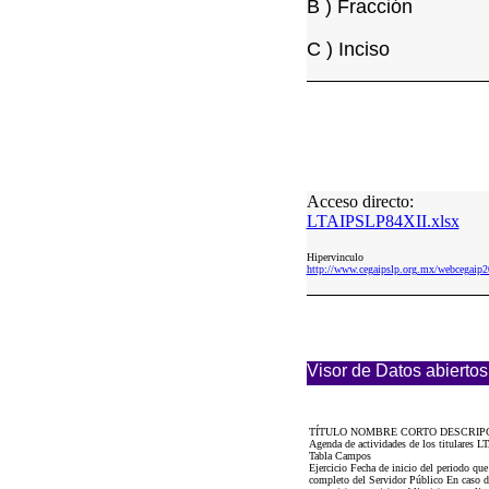
B ) Fracción
C ) Inciso
Acceso directo:
LTAIPSLP84XII.xlsx
Hipervinculo
http://www.cegaipslp.org.mx/webcegai
Visor de Datos abiertos
TÍTULO NOMBRE CORTO DESCRIP
Agenda de actividades de los titulares L
Tabla Campos
Ejercicio Fecha de inicio del periodo qu
completo del Servidor Público En caso de