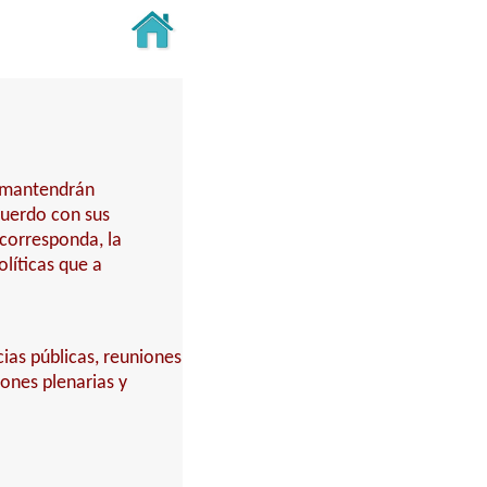
y mantendrán
cuerdo con sus
 corresponda, la
líticas que a
cias públicas, reuniones
iones plenarias y