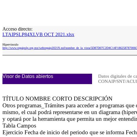
Acceso directo:
LTAIPSLP84XLVB OCT 2021.xlsx
Hipervinculo
http://www.cegaipslp.org.mx/webcegaip2021N.nsf/nombre_de_la_vista/5D87D07C2D4C14F186258787
Visor de Datos abiertos
Datos digitales de c
CONAIP/SNT/ACUE
TÍTULO NOMBRE CORTO DESCRIPCIÓN
Otros programas_Trámites para acceder a programas que 
mismo, el cual podrá representarse en un diagrama (hiperv
y optará por la herramienta que permita un mejor entendimi
Tabla Campos
Ejercicio Fecha de inicio del periodo que se informa Fe