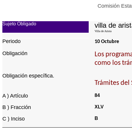
Comisión Estat
Sujeto Obligado
villa de aris
Villa de Arista
Periodo
10 Octubre
Obligación
Los programa
como los trá
Obligación específica.
Trámites del
A ) Artículo
84
B ) Fracción
XLV
C ) Inciso
B