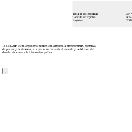
Tabla de aplicabilidad
0E4
Carátula de registro
B96
Registro
5D8
La CEGAIP, es un organismo público con autonomía presupuestaria, operativa,
de gestión y de decisión, a la que se encomienda el fomento y la difusión del
derecho de acceso a la información púbica.