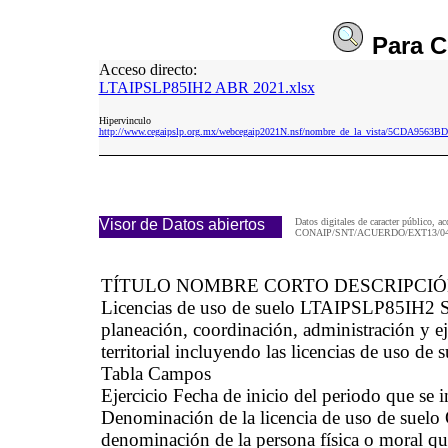
Para
C
Acceso directo:
LTAIPSLP85IH2 ABR 2021.xlsx
Hipervinculo
http://www.cegaipslp.org.mx/webcegaip2021N.nsf/nombre_de_la_vista/5CDA95
Visor de Datos abiertos
Datos digitales de caracter público, ac
CONAIP/SNT/ACUERDO/EXT13/04/
TÍTULO NOMBRE CORTO DESCRIPCI
Licencias de uso de suelo LTAIPSLP85IH2 Se 
planeación, coordinación, administración y e
territorial incluyendo las licencias de uso de 
Tabla Campos
Ejercicio Fecha de inicio del periodo que se
Denominación de la licencia de uso de suelo 
denominación de la persona física o moral que 