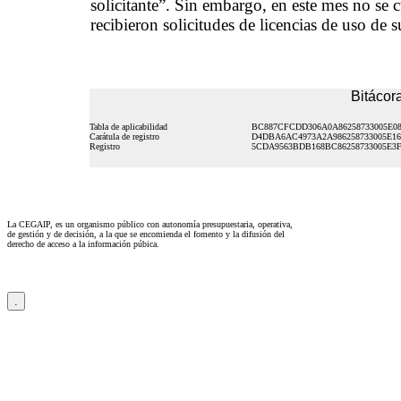
solicitante”. Sin embargo, en este mes no se 
recibieron solicitudes de licencias de uso de s
Bitácora
Tabla de aplicabilidad
BC887CFCDD306A0A86258733005E08
Carátula de registro
D4DBA6AC4973A2A986258733005E16
Registro
5CDA9563BDB168BC86258733005E3F
La CEGAIP, es un organismo público con autonomía presupuestaria, operativa,
de gestión y de decisión, a la que se encomienda el fomento y la difusión del
derecho de acceso a la información púbica.