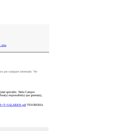
.xlsx
dos por cualquier interesado. Ver
vidad aplicable. Tabla Campos
rea(s) responsable(s) que genera(n),
DOS+Y+SALARIOS.pdf
TESORERIA