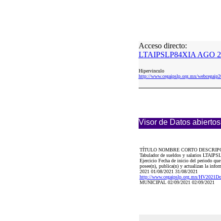
Acceso directo:
LTAIPSLP84XIA AGO 20
Hipervinculo
http://www.cegaipslp.org.mx/webceg
Visor de Datos abiertos
TÍTULO NOMBRE CORTO DESCRIP
Tabulador de sueldos y salarios LTAIPSL
Ejercicio Fecha de inicio del periodo que
posee(n), publica(n) y actualizan la inf
2021 01/08/2021 31/08/2021
http://www.cegaipslp.org.mx/HV20
MUNICIPAL 02/09/2021 02/09/2021