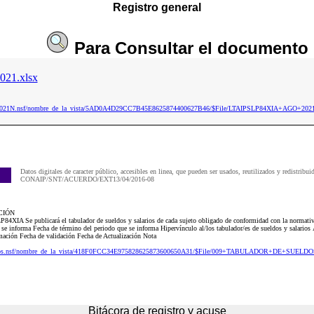
Registro general
Para
Consultar
el documento
21.xlsx
aip2021N.nsf/nombre_de_la_vista/5AD0A4D29CC7B45E8625874400627B46/$File/LTAIPSLP84XIA+AGO+2021
Datos digitales de caracter público, accesibles en linea, que pueden ser usados, reutilizados y redistribui
CONAIP/SNT/ACUERDO/EXT13/04/2016-08
CIÓN
P84XIA Se publicará el tabulador de sueldos y salarios de cada sujeto obligado de conformidad con la normati
 se informa Fecha de término del periodo que se informa Hipervínculo al/los tabulador/es de sueldos y salarios Á
ormación Fecha de validación Fecha de Actualización Nota
21Dos.nsf/nombre_de_la_vista/418F0FCC34E975828625873600650A31/$File/009+TABULADOR+DE+SUEL
Bitácora de registro y acuse