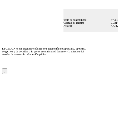
Tabla de aplicabilidad
1790
Carátula de registro
3DBF3
Registro
4A34
La CEGAIP, es un organismo público con autonomía presupuestaria, operativa,
de gestión y de decisión, a la que se encomienda el fomento y la difusión del
derecho de acceso a la información púbica.