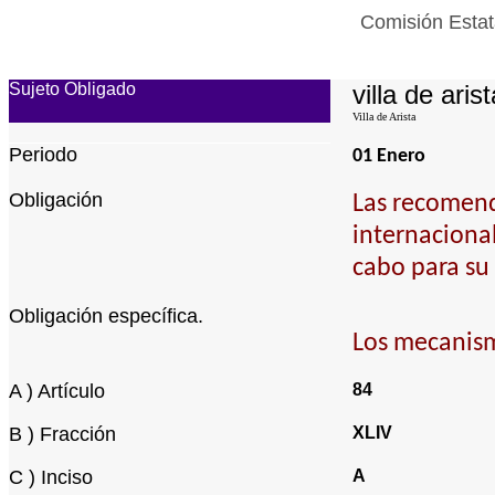
Comisión Estat
Sujeto Obligado
villa de arist
Villa de Arista
Periodo
01 Enero
Obligación
Las recomend
internaciona
cabo para su
Obligación específica.
Los mecanism
A ) Artículo
84
B ) Fracción
XLIV
C ) Inciso
A