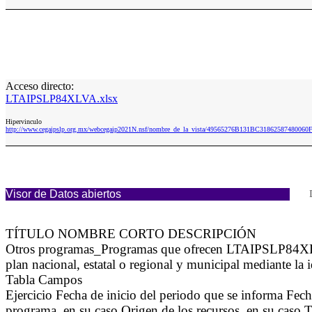
Acceso directo:
LTAIPSLP84XLVA.xlsx
Hipervinculo
http://www.cegaipslp.org.mx/webcegaip2021N.nsf/nombre_de_la_vista/49565276B131BC3186258748006
Visor de Datos abiertos
TÍTULO NOMBRE CORTO DESCRIPCIÓN
Otros programas_Programas que ofrecen LTAIPSLP84XLVA S
plan nacional, estatal o regional y municipal mediante la 
Tabla Campos
Ejercicio Fecha de inicio del periodo que se informa Fec
programa, en su caso Origen de los recursos, en su caso T