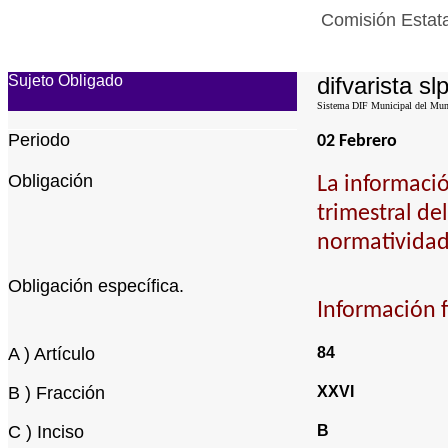
Comisión Estata
Sujeto Obligado
difvarista sl
Sistema DIF Municipal del Munic
Periodo
02 Febrero
Obligación
La informació
trimestral d
normatividad
Obligación específica.
Información f
A ) Artículo
84
B ) Fracción
XXVI
C ) Inciso
B