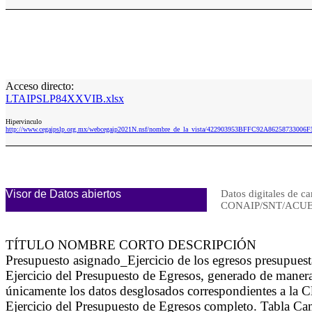
Acceso directo:
LTAIPSLP84XXVIB.xlsx
Hipervinculo
http://www.cegaipslp.org.mx/webcegaip2021N.nsf/nombre_de_la_vista/422903953BFFC92A86258733006
Visor de Datos abiertos
Datos digitales de ca
CONAIP/SNT/ACUE
TÍTULO NOMBRE CORTO DESCRIPCIÓN
Presupuesto asignado_Ejercicio de los egresos presupues
Ejercicio del Presupuesto de Egresos, generado de maner
únicamente los datos desglosados correspondientes a la Cl
Ejercicio del Presupuesto de Egresos completo. Tabla C