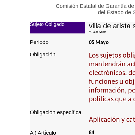
Comisión Estatal de Garantía de
del Estado de 
Sujeto Obligado
villa de arista 
Villa de Arista
Periodo
05 Mayo
Obligación
Los sujetos obl
mantendrán actu
electrónicos, d
funciones u obj
información, p
políticas que a
Obligación específica.
Aplicación y ca
A ) Artículo
84