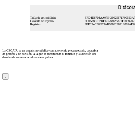
Bitácora
Tabla de aplicabilidad
FFD4D6708AA075428625871F00593A
Carátula de registro
8D0A893137BFEF588625871F0059702
Registro
3FD224C586B3AB938625871F005AD8
La CEGAIP, es un organismo público con autonomía presupuestaria, operativa,
de gestión y de decisión, a la que se encomienda el fomento y la difusión del
derecho de acceso a la información púbica.