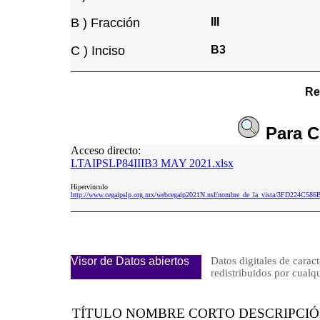
B ) Fracción
III
C ) Inciso
B3
Re
Para
C
Acceso directo:
LTAIPSLP84IIIB3 MAY 2021.xlsx
Hipervinculo
http://www.cegaipslp.org.mx/webcegaip2021N.nsf/nombre_de_la_vista/3FD224
Visor de Datos abiertos
Datos digitales de caract
redistribuidos por cu
TÍTULO NOMBRE CORTO DESCRIPCI