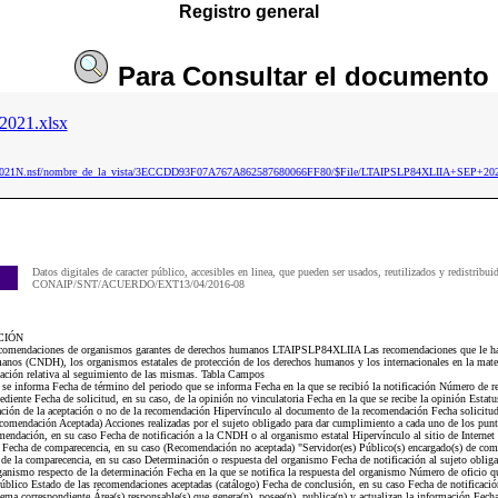
Registro general
Para
Consultar
el documento
021.xlsx
aip2021N.nsf/nombre_de_la_vista/3ECCDD93F07A767A862587680066FF80/$File/LTAIPSLP84XLIIA+SEP+202
Datos digitales de caracter público, accesibles en linea, que pueden ser usados, reutilizados y redistribui
CONAIP/SNT/ACUERDO/EXT13/04/2016-08
CIÓN
mendaciones de organismos garantes de derechos humanos LTAIPSLP84XLIIA Las recomendaciones que le han 
os (CNDH), los organismos estatales de protección de los derechos humanos y los internacionales en la mate
mación relativa al seguimiento de las mismas. Tabla Campos
e se informa Fecha de término del periodo que se informa Fecha en la que se recibió la notificación Número de
iente Fecha de solicitud, en su caso, de la opinión no vinculatoria Fecha en la que se recibe la opinión Estat
ación de la aceptación o no de la recomendación Hipervínculo al documento de la recomendación Fecha solicit
omendación Aceptada) Acciones realizadas por el sujeto obligado para dar cumplimiento a cada uno de los pun
mendación, en su caso Fecha de notificación a la CNDH o al organismo estatal Hipervínculo al sitio de Interne
 Fecha de comparecencia, en su caso (Recomendación no aceptada) "Servidor(es) Público(s) encargado(s) de com
e la comparecencia, en su caso Determinación o respuesta del organismo Fecha de notificación al sujeto obliga
ganismo respecto de la determinación Fecha en la que se notifica la respuesta del organismo Número de oficio qu
blico Estado de las recomendaciones aceptadas (catálogo) Fecha de conclusión, en su caso Fecha de notificación
tema correspondiente Área(s) responsable(s) que genera(n), posee(n), publica(n) y actualizan la información Fech