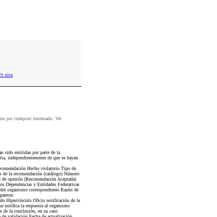
1.xlsx
dos por cualquier interesado. Ver
sido emitidas por parte de la
ria, independientemente de que se hayan
 recomendación Hecho violatorio Tipo de
us de la recomendación (catálogo) Número
ud de opinión (Recomendación Aceptada)
tos Dependencias y Entidades Federativas
t del organismo correspondiente Razón de
parecer
do Hipervínculo Oficio notificación de la
e notifica la respuesta al organismo
 de la conclusión, en su caso
a de validación Fecha de actualización