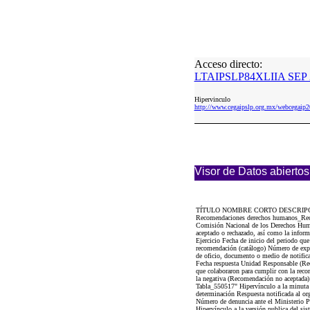
Acceso directo:
LTAIPSLP84XLIIA SEP 2
Hipervinculo
http://www.cegaipslp.org.mx/webceg
Visor de Datos abiertos
TÍTULO NOMBRE CORTO DESCRIP
Recomendaciones derechos humanos_Reco
Comisión Nacional de los Derechos Human
aceptado o rechazado, así como la infor
Ejercicio Fecha de inicio del periodo qu
recomendación (catálogo) Número de exped
de oficio, documento o medio de notific
Fecha respuesta Unidad Responsable (Rec
que colaboraron para cumplir con la reco
la negativa (Recomendación no aceptada)
Tabla_550517" Hipervínculo a la minuta d
determinación Respuesta notificada al or
Número de denuncia ante el Ministerio Pú
Hipervínculo a la versión publica del sis