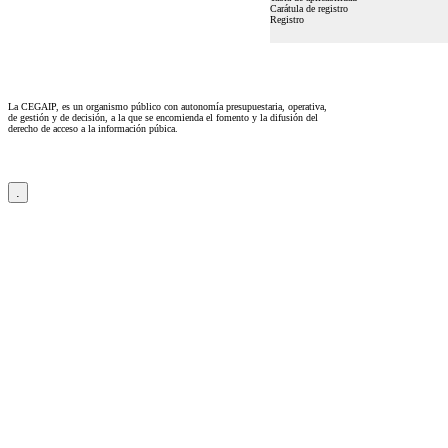
Carátula de registro
Registro
La CEGAIP, es un organismo público con autonomía presupuestaria, operativa,
de gestión y de decisión, a la que se encomienda el fomento y la difusión del
derecho de acceso a la información púbica.