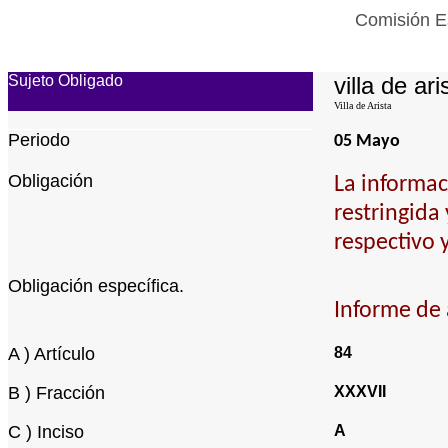
Comisión Es
Sujeto Obligado
villa de ari
Villa de Arista
Periodo
05 Mayo
Obligación
La informac
restringida
respectivo 
Obligación específica.
Informe de 
A ) Artículo
84
B ) Fracción
XXXVII
C ) Inciso
A