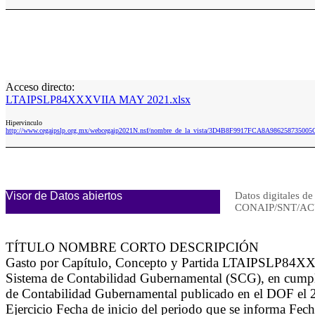
Acceso directo:
LTAIPSLP84XXXVIIA MAY 2021.xlsx
Hipervinculo
http://www.cegaipslp.org.mx/webcegaip2021N.nsf/nombre_de_la_vista/3D4B8F9917FCA8A986258735
Visor de Datos abiertos
Datos digitales de
CONAIP/SNT/AC
TÍTULO NOMBRE CORTO DESCRIPCIÓN
Gasto por Capítulo, Concepto y Partida LTAIPSLP84XXXVI
Sistema de Contabilidad Gubernamental (SCG), en cumpli
de Contabilidad Gubernamental publicado en el DOF el 
Ejercicio Fecha de inicio del periodo que se informa Fech