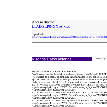
Acceso directo:
LTAIPSLP84XXIA.xlsx
Hipervinculo
http://www.cegaipslp.org.mx/webcegaip2021N.nsf/nombre_de_la_vista/
Visor de Datos abiertos
Datos digi
TÍTULO NOMBRE CORTO DESCRIPCIÓN
Condiciones generales de trabajo y sindicatos_Normatividad laboral LTAIPSLP84
los contratos del personal de confianza; la normatividad laboral aplicable, la
Ejercicio Fecha de inicio del periodo que se informa Fecha de término del per
Fecha de aprobación oficial Fecha de última modificación Hipervínculo al docu
2021 01/07/2021 31/07/2021 Confianza Ley Local LEY DE LOS TRA
http://www.cegaipslp.org.mx/HV2021Dos.nsf/nombre_de_la_vis
ADMINISTRACIÓN 12/08/2021 12/08/2021
2021 01/07/2021 31/07/2021 Base Ley Local LEY DE LOS TRABAJAD
http://www.cegaipslp.org.mx/HV2021Dos.nsf/nombre_de_la_vis
ADMINISTRACIÓN 12/08/2021 12/08/2021
2021 01/07/2021 31/07/2021 Otro Ley Local LEY DE LOS TRABAJAD
http://www.cegaipslp.org.mx/HV2021Dos.nsf/nombre_de_la_vis
ADMINISTRACIÓN 12/08/2021 12/08/2021