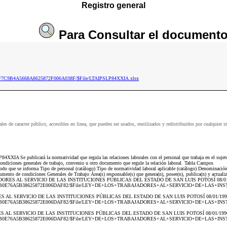
Registro general
Para
Consultar
el document
3C94F7C9B4A5668A8625872F006A038F/$File/LTAIPSLP84XXIA.xlsx
tales de caracter público, accesibles en linea, que pueden ser usados, reutilizados y redistribuidos por cu
XXIA Se publicará la normatividad que regula las relaciones laborales con el personal que trabaja en el sujeto 
s condiciones generales de trabajo, convenio u otro documento que regule la relación laboral. Tabla Campos
iodo que se informa Tipo de personal (catálogo) Tipo de normatividad laboral aplicable (catálogo) Denominación
mento de condiciones Generales de Trabajo Área(s) responsable(s) que genera(n), posee(n), publica(n) y actuali
BAJADORES AL SERVICIO DE LAS INSTITUCIONES PÚBLICAS DEL ESTADO DE SAN LUIS POTOSÍ 08/01/
ta/FA5BB71B0E76A5B38625872E006DAF82/$File/LEY+DE+LOS+TRABAJADORES+AL+SERVICIO+DE+L
ORES AL SERVICIO DE LAS INSTITUCIONES PÚBLICAS DEL ESTADO DE SAN LUIS POTOSÍ 08/01/1996
ta/FA5BB71B0E76A5B38625872E006DAF82/$File/LEY+DE+LOS+TRABAJADORES+AL+SERVICIO+DE+L
ORES AL SERVICIO DE LAS INSTITUCIONES PÚBLICAS DEL ESTADO DE SAN LUIS POTOSÍ 08/01/1996
ta/FA5BB71B0E76A5B38625872E006DAF82/$File/LEY+DE+LOS+TRABAJADORES+AL+SERVICIO+DE+L