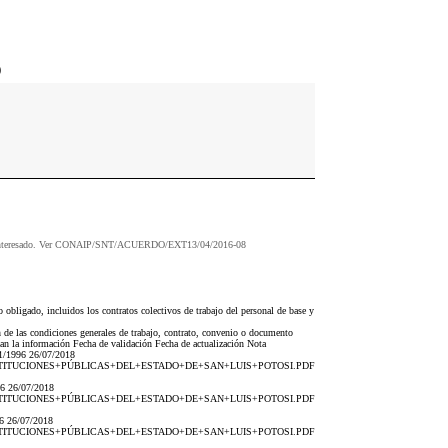
o
alquier interesado. Ver CONAIP/SNT/ACUERDO/EXT13/04/2016-08
obligado, incluidos los contratos colectivos de trabajo del personal de base y
 de las condiciones generales de trabajo, contrato, convenio o documento
zan la información Fecha de validación Fecha de actualización Nota
1996 26/07/2018
AS+INSTITUCIONES+PÚBLICAS+DEL+ESTADO+DE+SAN+LUIS+POTOSI.PDF
 26/07/2018
AS+INSTITUCIONES+PÚBLICAS+DEL+ESTADO+DE+SAN+LUIS+POTOSI.PDF
 26/07/2018
AS+INSTITUCIONES+PÚBLICAS+DEL+ESTADO+DE+SAN+LUIS+POTOSI.PDF