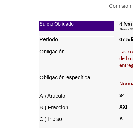
Comisión 
Sujeto Obligado
difvar
Sistema DI
Periodo
07 Jul
Obligación
Las co
de bas
entreg
Obligación específica.
Normat
A ) Artículo
84
B ) Fracción
XXI
C ) Inciso
A