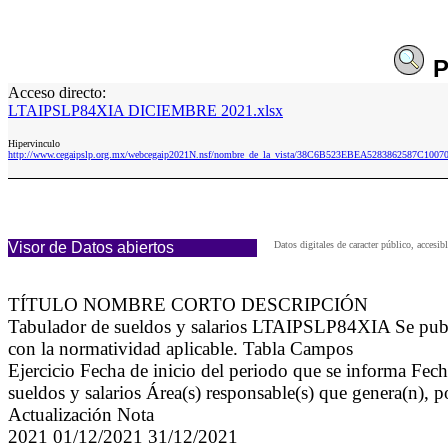
P
Acceso directo:
LTAIPSLP84XIA DICIEMBRE 2021.xlsx
Hipervinculo
http://www.cegaipslp.org.mx/webcegaip2021N.nsf/nombre_de_la_vista/38C6B523EBEA5283862587C10
Visor de Datos abiertos
Datos digitales de caracter público, acce
TÍTULO NOMBRE CORTO DESCRIPCIÓN
Tabulador de sueldos y salarios LTAIPSLP84XIA Se public
con la normatividad aplicable. Tabla Campos
Ejercicio Fecha de inicio del periodo que se informa Fech
sueldos y salarios Área(s) responsable(s) que genera(n), 
Actualización Nota
2021 01/12/2021 31/12/2021