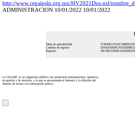
http://www.cegaipslp.org.mx/HV2021Dos.nsf/nombre
ADMINISTRACION 10/01/2022 10/01/2022
Tabla de aplicabilidad
374EEB1250AF248E86258
Carátula de registro
5D4AD1B08CF635DD8625
Registro
38C6B523EBEA528386258
La CEGAIP, es un organismo público con autonomía presupuestaria, operativa,
de gestión y de decisión, a la que se encomienda el fomento y la difusión del
derecho de acceso a la información púbica.