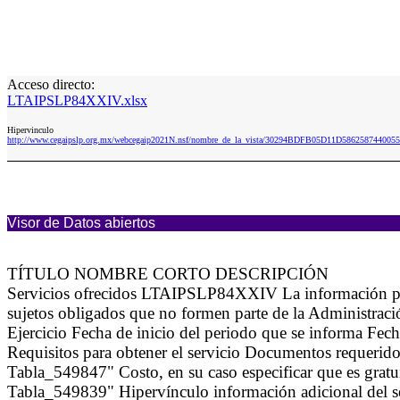
Acceso directo:
LTAIPSLP84XXIV.xlsx
Hipervinculo
http://www.cegaipslp.org.mx/webcegaip2021N.nsf/nombre_de_la_vista/30294BDFB05D11D586258744005
Visor de Datos abiertos
TÍTULO NOMBRE CORTO DESCRIPCIÓN
Servicios ofrecidos LTAIPSLP84XXIV La información para da
sujetos obligados que no formen parte de la Administració
Ejercicio Fecha de inicio del periodo que se informa Fec
Requisitos para obtener el servicio Documentos requeridos
Tabla_549847" Costo, en su caso especificar que es gratui
Tabla_549839" Hipervínculo información adicional del ser