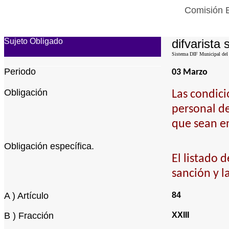
Comisión E
Sujeto Obligado
difvarista 
Sistema DIF Municipal del 
Periodo
03 Marzo
Obligación
Las condici
personal de
que sean en
Obligación específica.
El listado 
sanción y l
A ) Artículo
84
B ) Fracción
XXIII