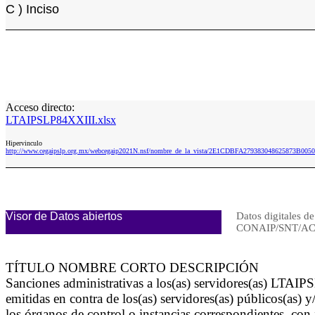
C ) Inciso
Acceso directo:
LTAIPSLP84XXIII.xlsx
Hipervinculo
http://www.cegaipslp.org.mx/webcegaip2021N.nsf/nombre_de_la_vista/2E1CDBFA279383048625873B0050
Visor de Datos abiertos
Datos digitales de
CONAIP/SNT/AC
TÍTULO NOMBRE CORTO DESCRIPCIÓN
Sanciones administrativas a los(as) servidores(as) LTAIP
emitidas en contra de los(as) servidores(as) públicos(as)
los órganos de control o instancias correspondientes, co