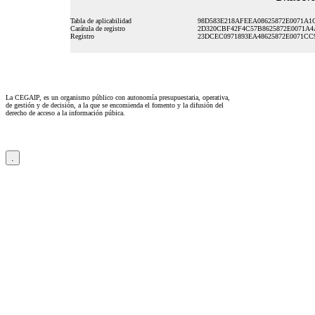
Tabla de aplicabilidad
98D583E218AFEEA08625872E0071A1
Carátula de registro
2D320CBF42F4C57B8625872E0071A4
Registro
23DCEC0971893EA48625872E0071CC
La CEGAIP, es un organismo público con autonomía presupuestaria, operativa,
de gestión y de decisión, a la que se encomienda el fomento y la difusión del
derecho de acceso a la información púbica.