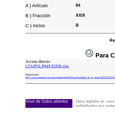
A ) Artículo
84
B ) Fracción
XXIX
C ) Inciso
B
Re
Para
C
Acceso directo:
LTAIPSLP84XXIXB.xlsx
Hipervinculo
http://www.cegaipslp.org.mx/webcegaip2021N.nsf/nombre_de_la_vista/23DCEC0
Visor de Datos abiertos
Datos digitales de caract
redistribuidos por cu