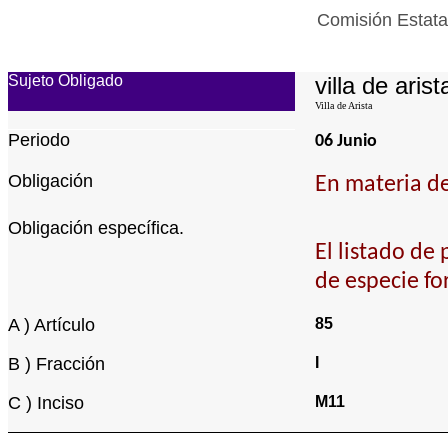
Comisión Estata
Sujeto Obligado
villa de arist
Villa de Arista
Periodo
06 Junio
Obligación
En materia de
Obligación específica.
El listado de
de especie fo
A ) Artículo
85
B ) Fracción
I
C ) Inciso
M11