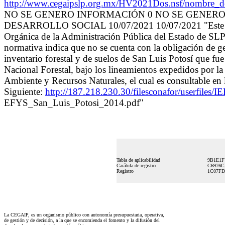
http://www.cegaipslp.org.mx/HV2021Dos.nsf/nom
NO SE GENERO INFORMACIÓN 0 NO SE GENER
DESARROLLO SOCIAL 10/07/2021 10/07/2021 "Este sujeto 
Orgánica de la Administración Pública del Estado de SLP a
normativa indica que no se cuenta con la obligación de ge
inventario forestal y de suelos de San Luis Potosí que fu
Nacional Forestal, bajo los lineamientos expedidos por la
Ambiente y Recursos Naturales, el cual es consultable en l
Siguiente:
http://187.218.230.30/filesconafor/userfile
EFYS_San_Luis_Potosi_2014.pdf"
Tabla de aplicabilidad
9B1E1F
Carátula de registro
C6976C
Registro
1C07FD
La CEGAIP, es un organismo público con autonomía presupuestaria, operativa,
de gestión y de decisión, a la que se encomienda el fomento y la difusión del