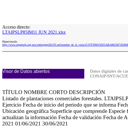
Acceso directo:
LTAIPSLP85IM11 JUN 2021.xlsx
Hipervinculo
http://www.cegaipslp.org.mx/webcegaip2021N.nsf/nombre_de_la_vista/1C07FD9015D55ABA8625872E0
Visor de Datos abiertos
Datos digitales de ca
CONAIP/SNT/ACUE
TÍTULO NOMBRE CORTO DESCRIPCIÓN
Listado de plantaciones comerciales forestales. LTAIPSL
Ejercicio Fecha de inicio del periodo que se informa Fech
Ubicación geográfica Superficie que comprende Especie fo
actualizan la información Fecha de validación Fecha de A
2021 01/06/2021 30/06/2021