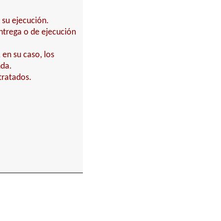
 su ejecución.
entrega o de ejecución
 en su caso, los
nda.
tratados.