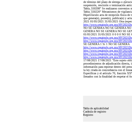
de término del plazo de entrega o ejecuc
suspensión, rescisión o terminación anti
Tabla_550208" Se realizaron convenios mo
Tabla_550220" Mecanismos de vigilancia y
Hipervínculo acta de recepción física de 
que genera(n), posee(n), publica(n) y act
2021 01/05/2021 31/05/2021 Otra (espe
http://www.cegaipslp.org.mx/HV20
NO SE GENERA NO SE GENERA NO S
GENERA NO SE GENERA NO SE GENE
01/05/2021 31/05/2021 0 0 0 0 NO
http://www.cegaipslp.org.mx/HV20
http://www.cegaipslp.org.mx/HV20
SE GENERA 1 Si 1 NO SE GENERA
http://www.cegaipslp.org.mx/HV20
http://www.cegaipslp.org.mx/HV20
http://www.cegaipslp.org.mx/HV20
http://www.cegaipslp.org.mx/HV20
17/08/2021 17/08/2021 "Este sujeto obliga
procedimientos de adjudicación directa, i
información para reportar dentro del pre
la ley citada en concordancia con el lin
Específicas y el artículo 70, fracción X
llenados con la finalidad de respetar el f
Tabla de aplicabilidad
Carátula de registro
Registro