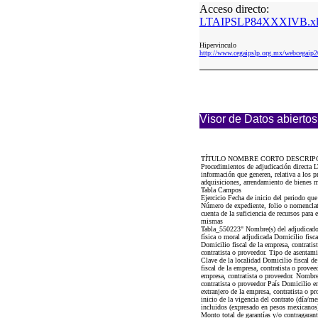
Acceso directo:
LTAIPSLP84XXXIVB.xl
Hipervinculo
http://www.cegaipslp.org.mx/webcega
Visor de Datos abiertos
TÍTULO NOMBRE CORTO DESCRIP
Procedimientos de adjudicación directa 
información que generen, relativa a los p
adquisiciones, arrendamiento de bienes mu
Tabla Campos
Ejercicio Fecha de inicio del periodo qu
Número de expediente, folio o nomenclatu
cuenta de la suficiencia de recursos para
mismas
Tabla_550223" Nombre(s) del adjudicado 
física o moral adjudicada Domicilio fisca
Domicilio fiscal de la empresa, contratis
contratista o proveedor. Tipo de asentami
Clave de la localidad Domicilio fiscal de
fiscal de la empresa, contratista o prove
empresa, contratista o proveedor. Nombre 
contratista o proveedor País Domicilio en
extranjero de la empresa, contratista o p
inicio de la vigencia del contrato (día/
incluidos (expresado en pesos mexicano
Monto total de garantías y/o contragarant