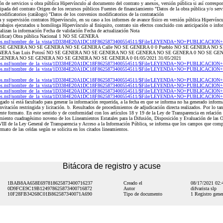
ión de servicios u obra pública Hipervínculo al documento del contrato y anexos, versión pública si así corres
cipada del contrato Origen de los recursos públicos Fuentes de financiamiento "Datos de la obra pública y/o ser
dificatorios (catálogo) "Datos de los convenios modificatorios de la contratación
 supervisión contratos Hipervínculo, en su caso a los informes de avance físico en versión pública Hipervíncu
trabajos ejecutados u homóloga Hipervínculo al finiquito, contrato sin efectos concluido con anticipación o info
ualizan la información Fecha de validación Fecha de actualización Nota
cificar) Obra pública Nacional 1 NO SE GENERA
21Dos.nsf/nombre_de_la_vista/1D3384E20A1DC18F8625873400554511/$File/LEYENDA+NO+PUBLICACION
E GENERA NO SE GENERA NO SE GENERA Calle NO SE GENERA 0 0 Pueblo NO SE GENERA NO 
RA San Luis Potosí NO SE GENERA NO SE GENERA NO SE GENERA NO SE GENERA 0 NO SE GENE
 SE GENERA NO SE GENERA NO SE GENERA NO SE GENERA 0 01/05/2021 31/05/2021
21Dos.nsf/nombre_de_la_vista/1D3384E20A1DC18F8625873400554511/$File/LEYENDA+NO+PUBLICACION
21Dos.nsf/nombre_de_la_vista/1D3384E20A1DC18F8625873400554511/$File/LEYENDA+NO+PUBLICACION
21Dos.nsf/nombre_de_la_vista/1D3384E20A1DC18F8625873400554511/$File/LEYENDA+NO+PUBLICACION
21Dos.nsf/nombre_de_la_vista/1D3384E20A1DC18F8625873400554511/$File/LEYENDA+NO+PUBLICACION
21Dos.nsf/nombre_de_la_vista/1D3384E20A1DC18F8625873400554511/$File/LEYENDA+NO+PUBLICACION
21Dos.nsf/nombre_de_la_vista/1D3384E20A1DC18F8625873400554511/$File/LEYENDA+NO+PUBLICACION
do sí está facultado para generar la información requerida, a la fecha en que se informa no ha generado informa
nvitación restringida y licitación. b. Resultados de procedimientos de adjudicación directa realizados. Por lo t
sente formato. En este sentido y de conformidad con los artículos 18 y 19 de la Ley de Transparencia en relació
eamiento cuadragésimo noveno de los Lineamientos Estatales para la Difusión, Disposición y Evaluación de las
XVIII de la Ley General de Transparencia y Acceso a la Información Pública, se informa que los campos que comp
ormato de las celdas según se solicita en los citados lineamientos.
Bitácora de registro y acuse
1BAB8AA658E697818625873400716237
Creado el
08/17/2021 02
0D9FCE9C19B124978625873400716872
Autor
difvarista slp
10F28FB34268C01B862587340071A690
Tipo de documento
1 Registro gener