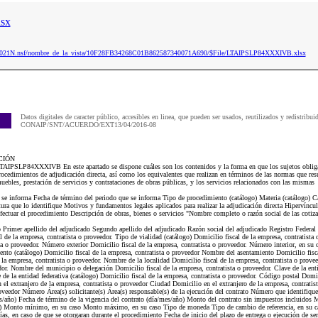
sx
ip2021N.nsf/nombre_de_la_vista/10F28FB34268C01B862587340071A690/$File/LTAIPSLP84XXXIVB.xlsx
Datos digitales de caracter público, accesibles en linea, que pueden ser usados, reutilizados y redistribui
CONAIP/SNT/ACUERDO/EXT13/04/2016-08
CIÓN
LTAIPSLP84XXXIVB En este apartado se dispone cuáles son los contenidos y la forma en que los sujetos obligad
rocedimientos de adjudicación directa, así como los equivalentes que realizan en términos de las normas que resu
ebles, prestación de servicios y contrataciones de obras públicas, y los servicios relacionados con las mismas
e se informa Fecha de término del periodo que se informa Tipo de procedimiento (catálogo) Materia (catálogo) Ca
ra que lo identifique Motivos y fundamentos legales aplicados para realizar la adjudicación directa Hipervíncu
 efectuar el procedimiento Descripción de obras, bienes o servicios "Nombre completo o razón social de las coti
Primer apellido del adjudicado Segundo apellido del adjudicado Razón social del adjudicado Registro Federal
l de la empresa, contratista o proveedor. Tipo de vialidad (catálogo) Domicilio fiscal de la empresa, contratist
ta o proveedor. Número exterior Domicilio fiscal de la empresa, contratista o proveedor. Número interior, en su 
ento (catálogo) Domicilio fiscal de la empresa, contratista o proveedor Nombre del asentamiento Domicilio fisca
 la empresa, contratista o proveedor. Nombre de la localidad Domicilio fiscal de la empresa, contratista o prov
edor. Nombre del municipio o delegación Domicilio fiscal de la empresa, contratista o proveedor. Clave de la enti
de la entidad federativa (catálogo) Domicilio fiscal de la empresa, contratista o proveedor. Código postal Domic
 el extranjero de la empresa, contratista o proveedor Ciudad Domicilio en el extranjero de la empresa, contratis
roveedor Número Área(s) solicitante(s) Área(s) responsable(s) de la ejecución del contrato Número que identifique
mes/año) Fecha de término de la vigencia del contrato (día/mes/año) Monto del contrato sin impuestos incluidos 
s) Monto mínimo, en su caso Monto máximo, en su caso Tipo de moneda Tipo de cambio de referencia, en su c
ías, en caso de que se otorgaran durante el procedimiento Fecha de inicio del plazo de entrega o ejecución de se