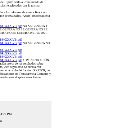
ponde Hipervínculo al comunicado de
vicios relacionados con la misma
lo a los informes de avance financiero
rme de resultados, Área(s) responsable(s)
+84+XXXIVB.pdf
NO SE GENERA 1
SE GENERA NO SE GENERA NO SE
RA NO SE GENERA 0 01/05/2021
+84+XXXIVB.pdf
+84+XXXIVB.pdf
NO SE GENERA NO
+84+XXXIVB.pdf
+84+XXXIVB.pdf
+84+XXXIVB.pdf
+84+XXXIVB.pdf
ADMINISTRACIÓN
ción acerca de los resultados sobre
anto, este organismo no cuenta con
n con el artículo 84 fracción XXXIVB, de
 Obligaciones de Transparencia Comunes y
renden esas disposiciones fueron
:41:22 PM
al