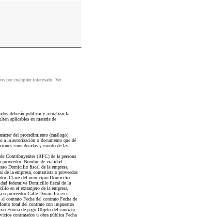
dos por cualquier interesado. Ver
os deberán publicar y actualizar la
lten aplicables en materia de
rácter del procedimiento (catálogo)
lo a la autorización o documento que dé
zaciones consideradas y monto de las
 de Contribuyentes (RFC) de la persona
a o proveedor. Nombre de vialidad
caso Domicilio fiscal de la empresa,
l de la empresa, contratista o proveedor.
eedor. Clave del municipio Domicilio
dad federativa Domicilio fiscal de la
ilio en el extranjero de la empresa,
ta o proveedor Calle Domicilio en el
 al contrato Fecha del contrato Fecha de
Monto total del contrato con impuestos
aso Forma de pago Objeto del contrato
rvicios contratados u obra pública Fecha