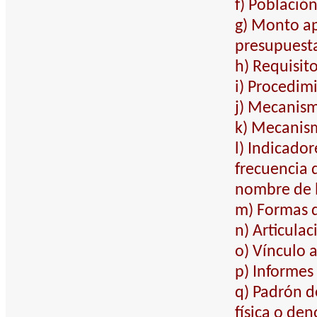
f) Població
g) Monto ap
presupuesta
h) Requisit
i) Procedim
j) Mecanism
k) Mecanism
l) Indicado
frecuencia 
nombre de l
m) Formas d
n) Articula
o) Vínculo 
p) Informes 
q) Padrón d
física o de