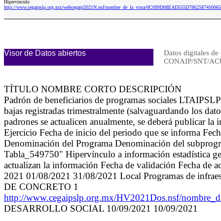
Hipervinculo
http://www.cegaipslp.org.mx/webcegaip2021N.nsf/nombre_de_la_vista/0C699D08EAD555D7862587450
Visor de Datos abiertos
Datos digitales de 
CONAIP/SNT/AC
TÍTULO NOMBRE CORTO DESCRIPCIÓN
Padrón de beneficiarios de programas sociales LTAIPSLP84
bajas registradas trimestralmente (salvaguardando los dat
padrones se actualicen anualmente, se deberá publicar la 
Ejercicio Fecha de inicio del periodo que se informa Fec
Denominación del Programa Denominación del subprograma,
Tabla_549750" Hipervínculo a información estadística gen
actualizan la información Fecha de validación Fecha de a
2021 01/08/2021 31/08/2021 Local Programas de
DE CONCRETO 1
http://www.cegaipslp.org.mx/HV2021Dos.nsf/nom
DESARROLLO SOCIAL 10/09/2021 10/09/2021