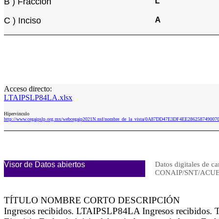
B ) Fracción
L
C ) Inciso
A
Acceso directo:
LTAIPSLP84LA.xlsx
Hipervinculo
http://www.cegaipslp.org.mx/webcegaip2021N.nsf/nombre_de_la_vista/0A87DD47E3DF4EE28625874900
Visor de Datos abiertos
Datos digitales de ca
CONAIP/SNT/ACUE
TÍTULO NOMBRE CORTO DESCRIPCIÓN
Ingresos recibidos. LTAIPSLP84LA Ingresos recibidos.