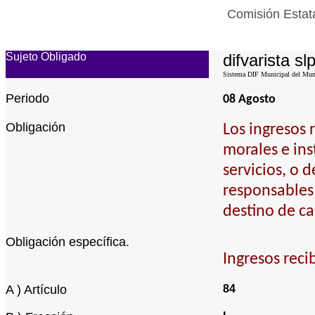
Comisión Estata
Sujeto Obligado
difvarista sl
Sistema DIF Municipal del Munic
Periodo
08 Agosto
Obligación
Los ingresos 
morales e ins
servicios, o 
responsables 
destino de ca
Obligación específica.
Ingresos reci
A ) Artículo
84