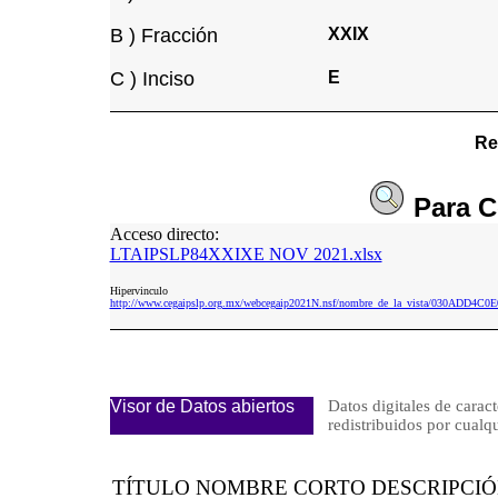
B ) Fracción
XXIX
C ) Inciso
E
Re
Para
C
Acceso directo:
LTAIPSLP84XXIXE NOV 2021.xlsx
Hipervinculo
http://www.cegaipslp.org.mx/webcegaip2021N.nsf/nombre_de_la_vista/030ADD
Visor de Datos abiertos
Datos digitales de caract
redistribuidos por cu
TÍTULO NOMBRE CORTO DESCRIPCI