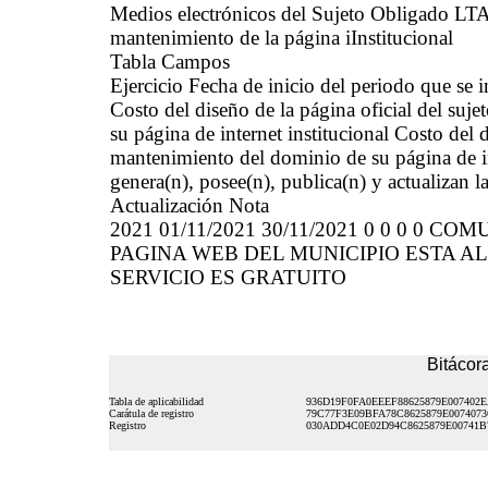
Medios electrónicos del Sujeto Obligado L
mantenimiento de la página iInstitucional
Tabla Campos
Ejercicio Fecha de inicio del periodo que se
Costo del diseño de la página oficial del suj
su página de internet institucional Costo del 
mantenimiento del dominio de su página de int
genera(n), posee(n), publica(n) y actualizan 
Actualización Nota
2021 01/11/2021 30/11/2021 0 0 0 0 CO
PAGINA WEB DEL MUNICIPIO ESTA AL
SERVICIO ES GRATUITO
Bitácora
Tabla de aplicabilidad
936D19F0FA0EEEF88625879E007402
Carátula de registro
79C77F3E09BFA78C8625879E0074073
Registro
030ADD4C0E02D94C8625879E00741B