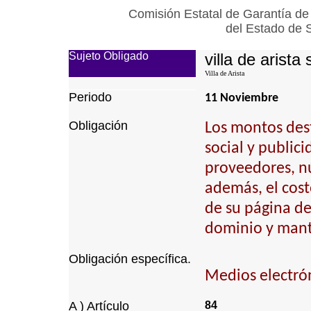
Comisión Estatal de Garantía de
del Estado de 
Sujeto Obligado
villa de arista 
Villa de Arista
Periodo
11 Noviembre
Obligación
Los montos dest
social y public
proveedores, n
además, el cost
de su página de 
dominio y mant
Obligación específica.
Medios electrón
A ) Artículo
84