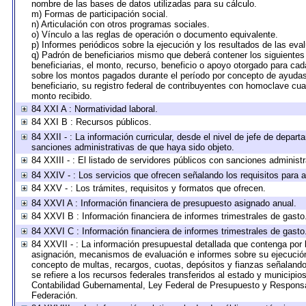
nombre de las bases de datos utilizadas para su cálculo.
m) Formas de participación social.
n) Articulación con otros programas sociales.
o) Vínculo a las reglas de operación o documento equivalente.
p) Informes periódicos sobre la ejecución y los resultados de las eva
q) Padrón de beneficiarios mismo que deberá contener los siguientes
beneficiarias, el monto, recurso, beneficio o apoyo otorgado para cada
sobre los montos pagados durante el período por concepto de ayudas 
beneficiario, su registro federal de contribuyentes con homoclave cu
monto recibido.
84 XXI A : Normatividad laboral.
84 XXI B : Recursos públicos.
84 XXII - : La información curricular, desde el nivel de jefe de depart
sanciones administrativas de que haya sido objeto.
84 XXIII - : El listado de servidores públicos con sanciones administr
84 XXIV - : Los servicios que ofrecen señalando los requisitos para a
84 XXV - : Los trámites, requisitos y formatos que ofrecen.
84 XXVI A : Información financiera de presupuesto asignado anual.
84 XXVI B : Información financiera de informes trimestrales de gasto
84 XXVI C : Información financiera de informes trimestrales de gasto
84 XXVII - : La información presupuestal detallada que contenga por 
asignación, mecanismos de evaluación e informes sobre su ejecución.
concepto de multas, recargos, cuotas, depósitos y fianzas señalando e
se refiere a los recursos federales transferidos al estado y municipi
Contabilidad Gubernamental, Ley Federal de Presupuesto y Responsab
Federación.