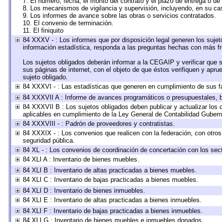
7. El número, fecha, el monto del contrato y el plazo de entrega o de 
8. Los mecanismos de vigilancia y supervisión, incluyendo, en su ca
9. Los informes de avance sobre las obras o servicios contratados.
10. El convenio de terminación.
11. El finiquito
84 XXXV - : Los informes que por disposición legal generen los sujet
información estadística, responda a las preguntas hechas con más fre
Los sujetos obligados deberán informar a la CEGAIP y verificar que s
sus páginas de internet, con el objeto de que éstos verifiquen y apru
sujeto obligado.
84 XXXVI - : Las estadísticas que generen en cumplimiento de sus f
84 XXXVII A : Informe de avances programáticos o presupuestales, b
84 XXXVII B : Los sujetos obligados deben publicar y actualizar los
aplicables en cumplimiento de la Ley General de Contabilidad Guber
84 XXXVIII - : Padrón de proveedores y contratistas.
84 XXXIX - : Los convenios que realicen con la federación, con otro
seguridad pública.
84 XL - : Los convenios de coordinación de concertación con los sect
84 XLI A : Inventario de bienes muebles.
84 XLI B : Inventario de altas practicadas a bienes muebles.
84 XLI C : Inventario de bajas practicadas a bienes muebles.
84 XLI D : Inventario de bienes inmuebles.
84 XLI E : Inventario de altas practicadas a bienes inmuebles.
84 XLI F : Inventario de bajas practicadas a bienes inmuebles.
84 XLI G : Inventario de bienes muebles e inmuebles donados.