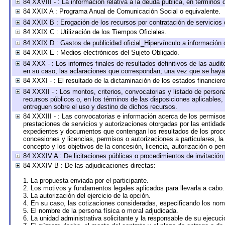
84 XXVIII - : La información relativa a la deuda pública, en términos 
84 XXIX A : Programa Anual de Comunicación Social o equivalente.
84 XXIX B : Erogación de los recursos por contratación de servicios d
84 XXIX C : Utilización de los Tiempos Oficiales.
84 XXIX D : Gastos de publicidad oficial_Hipervínculo a información d
84 XXIX E : Medios electrónicos del Sujeto Obligado.
84 XXX - : Los informes finales de resultados definitivos de las audit
en su caso, las aclaraciones que correspondan; una vez que se haya
84 XXXI - : El resultado de la dictaminación de los estados financiero
84 XXXII - : Los montos, criterios, convocatorias y listado de person
recursos públicos o, en los términos de las disposiciones aplicables
entreguen sobre el uso y destino de dichos recursos.
84 XXXIII - : Las convocatorias e información acerca de los permisos
prestaciones de servicios y autorizaciones otorgadas por las entidad
expedientes y documentos que contengan los resultados de los proced
concesiones y licencias, permisos o autorizaciones a particulares, la 
concepto y los objetivos de la concesión, licencia, autorización o per
84 XXXIV A : De licitaciones públicas o procedimientos de invitación 
84 XXXIV B : De las adjudicaciones directas:
1. La propuesta enviada por el participante.
2. Los motivos y fundamentos legales aplicados para llevarla a cabo.
3. La autorización del ejercicio de la opción.
4. En su caso, las cotizaciones consideradas, especificando los nom
5. El nombre de la persona física o moral adjudicada.
6. La unidad administrativa solicitante y la responsable de su ejecuci