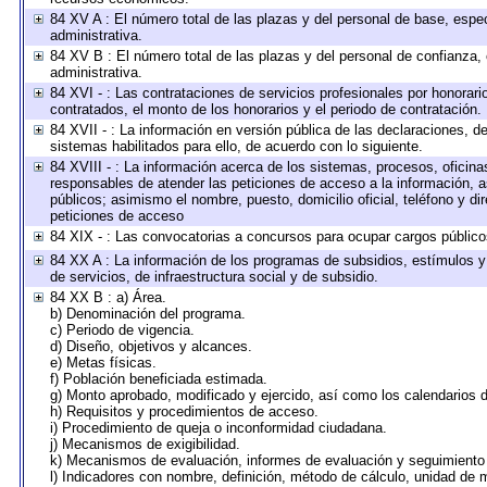
84 XV A : El número total de las plazas y del personal de base, espec
administrativa.
84 XV B : El número total de las plazas y del personal de confianza, 
administrativa.
84 XVI - : Las contrataciones de servicios profesionales por honorari
contratados, el monto de los honorarios y el periodo de contratación.
84 XVII - : La información en versión pública de las declaraciones, de 
sistemas habilitados para ello, de acuerdo con lo siguiente.
84 XVIII - : La información acerca de los sistemas, procesos, oficinas
responsables de atender las peticiones de acceso a la información, a
públicos; asimismo el nombre, puesto, domicilio oficial, teléfono y di
peticiones de acceso
84 XIX - : Las convocatorias a concursos para ocupar cargos público
84 XX A : La información de los programas de subsidios, estímulos y
de servicios, de infraestructura social y de subsidio.
84 XX B : a) Área.
b) Denominación del programa.
c) Periodo de vigencia.
d) Diseño, objetivos y alcances.
e) Metas físicas.
f) Población beneficiada estimada.
g) Monto aprobado, modificado y ejercido, así como los calendarios 
h) Requisitos y procedimientos de acceso.
i) Procedimiento de queja o inconformidad ciudadana.
j) Mecanismos de exigibilidad.
k) Mecanismos de evaluación, informes de evaluación y seguimient
l) Indicadores con nombre, definición, método de cálculo, unidad de 