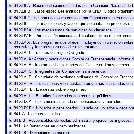
84 XLII A : Recomendaciones emitidas por la Comisión Nacional de
84 XLII B : Casos especiales emitidos por la CNDH u otros organism
84 XLII C : Recomendaciones emitidas por Organismos internacional
84 XLIII - : Las resoluciones y laudos que se emitan en procesos o p
84 XLIV A : Los mecanismos de participación ciudadana.
84 XLIV B : Participación ciudadana, Resultado de los mecanismos de
84 XLV A : Los programas que ofrecen, incluyendo información sobre l
requisitos y formatos para acceder a los mismos.
84 XLV B : Trámites del Sujeto Obligado.
84 XLVI A : Actas y resoluciones Comité de Transparencia_Informe d
84 XLVI B : Informe de Resoluciones del Comité de Transparencia.
84 XLVI C : Integrantes del Comité de Transparencia.
84 XLVI D : Calendario de sesiones ordinarias del Comité de Transpa
84 XLVII A : Evaluaciones y encuestas a programas financiados con 
84 XLVII B : Encuestas sobre programas.
84 XLVIII - : Estudios financiados con recursos públicos.
84 XLIX A : Hipervínculo al listado de pensionados y jubilados.
84 XLIX B : Jubilados y pensionados. Listado de jubilados y pension
84 L A : Ingresos recibidos.
84 L B : Responsables de recibir, administrar y ejercer los ingresos.
84 LI A : Donaciones en dinero realizadas.
84 LI B : Donaciones en especie.