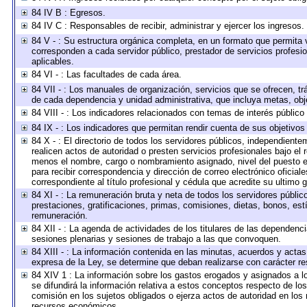
84 IV B : Egresos.
84 IV C : Responsables de recibir, administrar y ejercer los ingresos.
84 V - : Su estructura orgánica completa, en un formato que permita v
corresponden a cada servidor público, prestador de servicios profesi
aplicables.
84 VI - : Las facultades de cada área.
84 VII - : Los manuales de organización, servicios que se ofrecen, t
de cada dependencia y unidad administrativa, que incluya metas, obje
84 VIII - : Los indicadores relacionados con temas de interés públic
84 IX - : Los indicadores que permitan rendir cuenta de sus objetivos
84 X - : El directorio de todos los servidores públicos, independient
realicen actos de autoridad o presten servicios profesionales bajo el 
menos el nombre, cargo o nombramiento asignado, nivel del puesto en 
para recibir correspondencia y dirección de correo electrónico oficial
correspondiente al título profesional y cédula que acredite su ultimo 
84 XI - : La remuneración bruta y neta de todos los servidores públi
prestaciones, gratificaciones, primas, comisiones, dietas, bonos, es
remuneración.
84 XII - : La agenda de actividades de los titulares de las dependenc
sesiones plenarias y sesiones de trabajo a las que convoquen.
84 XIII - : La información contenida en las minutas, acuerdos y actas
expresa de la Ley, se determine que deban realizarse con carácter r
84 XIV 1 : La información sobre los gastos erogados y asignados a l
se difundirá la información relativa a estos conceptos respecto de 
comisión en los sujetos obligados o ejerza actos de autoridad en los
recursos económicos.