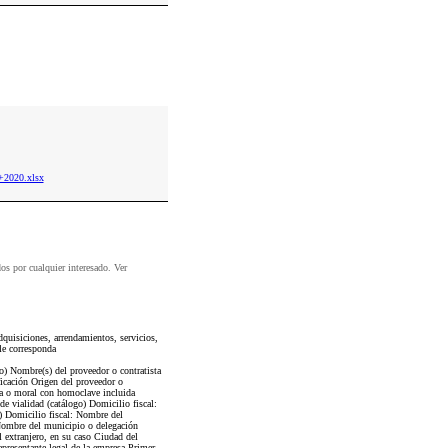
+2020.xlsx
dos por cualquier interesado. Ver
quisiciones, arrendamientos, servicios,
le corresponda
go) Nombre(s) del proveedor o contratista
ficación Origen del proveedor o
sica o moral con homoclave incluida
de vialidad (catálogo) Domicilio fiscal:
) Domicilio fiscal: Nombre del
 Nombre del municipio o delegación
l extranjero, en su caso Ciudad del
epresentante legal de la empresa Primer