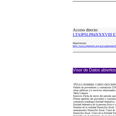
Acceso directo:
LTAIPSLP84XXXVIII EN
Hipervinculo
http://www.cegaipslp.org.mx/webceg
Visor de Datos abiertos
TÍTULO NOMBRE CORTO DESCRIP
Padrón de proveedores y contratistas LTA
obras públicas y/o servicios relacionados
Tabla Campos
Ejercicio Fecha de inicio del periodo que
Primer apellido del proveedor o contratis
contratista (catálogo) Entidad federativa,
Entidad federativa de la persona física o
Nombre de la vialidad Domicilio fiscal: 
asentamiento Domicilio fiscal: Clave de 
Domicilio fiscal: Clave de la Entidad Fed
domicilio en el extranjero, en su caso Ca