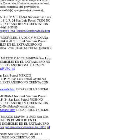
a Correo electrónico representante legal,
rónico comercial del proveedor o
onsable(s) que genera(n), posee(n),
A DE CV MEDIANA Nacional San Luis
.L.P. 24 San Luis Potosí 78300 NO
EL EXTRANJERO NO CUENTA CON
44)818-37-55
Tec/jsp/Ficha_Tecnica/SancionadosN.htm
CTROCIVILES, SA DE CV MEDIANA
ALA 20 S.L.P. 24 San Luis Potosí
ILIO EN EL EXTRANJERO NO
mail.com REUC NO TIENE (488)88 2
sí MEXICO CACC610101PW4 San Luis
ON DOMICILIO EN EL EXTRANJERO NO
 EL EXTRANJERO MA. CARMEN
ultaRUPC.jsf
n Luis Potosí MEXICO
.P. 24 San Luis Potosí 78940 NO
EL EXTRANJERO NO CUENTA CON
ionadosN.htm
DESARROLLO SOCIAL
IANA Nacional San Luis Potosí
 24 San Luis Potosí 78039 NO
EL EXTRANJERO NO CUENTA CON
00 sbbleao@hotmail.com
ionadosN.htm
DESARROLLO SOCIAL
í MEXICO MAVJ941119658 San Luis
ENTA CON DOMICILIO EN EL
 DOMICILIO EN EL EXTRANJERO
blica.gob.mx/servicios/consultaRUPC.jsf
nal San Luis Potosí MEXICO
osí 78230 NO CUENTA CON