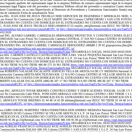
presa Segundo apellido del representante legal de la empresa Teléfono de contacto representante legal de la empres
resentante legal Página web del proveedor o contratista Teléfono oficial del proveedor o contratista Correo elect
ores Contratistas, en su caso Hipervínculo al Directorio de Proveedores y Contratistas Sancionados Área(s) resp
cha de validación Fecha de actualización Nota
a física ING. JUAN JOSE DE JESUS TRUJILLO NERI SERVICIOS DE INGENIERIA Y MINERALES NERI, S
uis Potosí No Construcción Calle CALLE MARTE 284 NO Colonia CAPRICORNIO 1 SAN LUIS POTOSI 1 S
XTRANJERO NO CUENTA CON DOMICILIO EN EL EXTRANJERO NO CUENTA CON DOMICILIO EN 
UAN JOSE DE JESUS TRUJILLO NERI (444)818-37-55 trujillo_neri@hotmail.com REUC NO TIENE (4
funcionpublica.gob.mx/servicios/consultaRUPC.jsf
http://directoriosancionados.funcionpublica.gob.mx/SanFic
/02/2020
sona moral ING. ALVARO GABRIEL CARRIZALES HERNANDEZ PROYECTOS Y CONSTRUCCIONES ELE
9903182I5 San Luis Potosí No Construcción Carretera CENTRAL 57 618 NO Colonia CENTRO 20 MATEHU
 EN EL EXTRANJERO NO CUENTA CON DOMICILIO EN EL EXTRANJERO NO CUENTA CON DOMIC
ANJERO ING. ALVARO GABRIEL CARRIZALES HERNANDEZ (488)88 2 39 92 grupoprocesa.jfmc@hot
https://cnet.funcionpublica.gob.mx/servicios/consultaRUPC.jsf
blica.gob.mx/SanFicTec/jsp/Ficha_Tecnica/SancionadosN.htm
DESARROLLO SOCIAL 04/02/2020 04/02/2020
na física MA. CARMEN CASTILLO CASTILLO ELECTRICA DEL VALLE PEQUEÑA Nacional San Luis Poto
EZ 265 NO Colonia CENTRO 56 VILLA DE ARISTA 56 S.L.P. 24 San Luis Potosí 78940 NO CUENTA C
XTRANJERO NO CUENTA CON DOMICILIO EN EL EXTRANJERO NO CUENTA CON DOMICILIO EN
 36 NO TIENE N/A NO TIENE 486 86 575 10 NO TIENE
https://cnet.funcionpublica.gob.mx/servicios/cons
blica.gob.mx/SanFicTec/jsp/Ficha_Tecnica/SancionadosN.htm
DESARROLLO SOCIAL 04/02/2020 04/02/2020
na moral ROBERTO SALAZAR ESCALANTE SERVICIO VILLA DE ARISTA SA DE CV MEDIANA Nacional Sa
nstrucción Carretera ARISTA-MOCTEZUMA KM. 12 N/A NO Colonia CENTRO 56 VILLA DE ARISTA 56 S.L
XTRANJERO NO CUENTA CON DOMICILIO EN EL EXTRANJERO NO CUENTA CON DOMICILIO EN 
RTO SALAZAR ESCALANTE (486) 86 207 17 NO TIENE N/A NO TIENE 486 86 207 17 NO TIENE
icios/consultaRUPC.jsf
http://directoriosancionados.funcionpublica.gob.mx/SanFicTec/jsp/Ficha_Tecnica/Sanc
na moral ING. ARNULFO TOVAR BRIONES CONSTRUCCIONES Y EDIFICACIONES TOGEAR, SA DE CV MED
sí No Construcción Calle PROL. PONCIANO ARRIAGA 1184 NO Colonia CENTRO 1 RIO VERDE 1 S.L.P.
XTRANJERO NO CUENTA CON DOMICILIO EN EL EXTRANJERO NO CUENTA CON DOMICILIO EN 
ARNULFO TOVAR BRIONES 01 44 48 14 42 00 sbbleao@hotmail.com REUC NO TIENE 01 44 48 14 42 
icios/consultaRUPC.jsf
http://directoriosancionados.funcionpublica.gob.mx/SanFicTec/jsp/Ficha_Tecnica/Sanc
a física JAIRO ISRAEL MARTINEZ VIERA FERRETERIA DON ANDRES MEDIANA Nacional San Luis Potos
LES SERDAN 59 NO Colonia CENTRO 56 VILLA DE ARISTA 56 S.L.P. 24 San Luis Potosí 78940 NO CU
ICILIO EN EL EXTRANJERO NO CUENTA CON DOMICILIO EN EL EXTRANJERO NO CUENTA CON
100 95 06 gc-23@hotmail.com N/A NO TIENE 486 100 95 06 gc-23@hotmail.com
https://cnet.funcionpu
blica.gob.mx/SanFicTec/jsp/Ficha_Tecnica/SancionadosN.htm
DESARROLLO SOCIAL 04/02/2020 04/02/2020
ona moral AURELIO FRANCISCO GONZALEZ RUIZ AURELIO FRANCISCO GONZALEZ RUIZ MEDIANA Nacio
onstrucción Avenida DALIAS 600 105 Colonia CENTRO 1 SAN LUIS POTOSI 1 S.L.P. 24 San Luis Pot