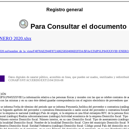
Registro general
Para
Consultar
el documento
ERO 2020.xlsx
aip2020.nsf/nombre_de_la_vista/F4878AE2944F872A86258504006D2FDA/$File/LTAIPSLP84XXXVIII+ENERO
Datos digitales de caracter público, accesibles en linea, que pueden ser usados, reutilizados y redistribui
CONAIP/SNT/ACUERDO/EXT13/04/2016-08
CIÓN
IPSLP84XXXVIII La información relativa a las personas físicas y morales con las que se celebre contratos de ad
 con las mismas y en su caso éste deberá guardar correspondencia con el registro electrónico de proveedores que 
 se informa Fecha de término del periodo que se informa Personería Jurídica del proveedor o contratista (catálo
ta Segundo apellido del proveedor o contratista Denominación o razón social del proveedor o contratista Estrati
 si la empresa es nacional (catálogo) País de origen, si la empresa es una filial extranjera RFC de la persona fí
 moral (catálogo) Realiza subcontrataciones (catálogo) Actividad económica de la empresa Domicilio fiscal: Tipo 
Número exterior Domicilio fiscal: Número interior, en su caso Domicilio fiscal: Tipo de asentamiento (catálogo
la localidad Domicilio fiscal: Nombre de la localidad Domicilio fiscal: Clave del municipio Domicilio fiscal:
erativa Domicilio fiscal: Entidad Federativa (catálogo) Domicilio fiscal: Código postal País del domicilio en e
lle del domicilio en el extranjero, en su caso Número del domicilio en el extranjero, en su caso Nombre(s) del r