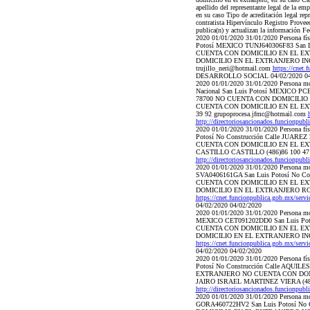
apellido del representante legal de la em
en su caso Tipo de acreditación legal rep
contratista Hipervínculo Registro Proveed
publica(n) y actualizan la información Fe
2020 01/01/2020 31/01/2020 Person
Potosí MEXICO TUNJ640306F83 San L
CUENTA CON DOMICILIO EN EL E
DOMICILIO EN EL EXTRANJERO ING. J
trujillo_neri@hotmail.com
https://cnet.
DESARROLLO SOCIAL 04/02/2020 04
2020 01/01/2020 31/01/2020 Per
Nacional San Luis Potosí MEXICO PCE
78700 NO CUENTA CON DOMICILIO
CUENTA CON DOMICILIO EN EL EXTR
39 92 grupoprocesa.jfmc@hotmail.com
http://directoriosancionados.funcionpu
2020 01/01/2020 31/01/2020 Perso
Potosí No Construcción Calle JUAR
CUENTA CON DOMICILIO EN EL E
CASTILLO CASTILLO (486)86 100 47
http://directoriosancionados.funcionpu
2020 01/01/2020 31/01/2020 Perso
SVA0406161GA San Luis Potosí No Co
CUENTA CON DOMICILIO EN EL E
DOMICILIO EN EL EXTRANJERO ROBE
https://cnet.funcionpublica.gob.mx/serv
04/02/2020 04/02/2020
2020 01/01/2020 31/01/2020 Perso
MEXICO CET091202DD0 San Luis Poto
CUENTA CON DOMICILIO EN EL E
DOMICILIO EN EL EXTRANJERO ING. 
https://cnet.funcionpublica.gob.mx/serv
04/02/2020 04/02/2020
2020 01/01/2020 31/01/2020 Person
Potosí No Construcción Calle AQUI
EXTRANJERO NO CUENTA CON DOM
JAIRO ISRAEL MARTINEZ VIERA (486)
http://directoriosancionados.funcionpu
2020 01/01/2020 31/01/2020 Pers
GORA460722HV2 San Luis Potosí No C