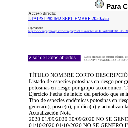
Para
C
Acceso directo:
LTAIPSLP85IM2 SEPTIEMBRE 2020.xlsx
Hipervinculo
http://www.cegaipslp.org.mx/webcegaip2020.nsf/nombre_de_la_vista/E9F38AB
Visor de Datos abiertos
Datos digitales de caracter público, ac
CONAIP/SNT/ACUERDO/EXT13/04/
TÍTULO NOMBRE CORTO DESCRIPCI
Listado de especies potosinas en riesgo po
potosinas en riesgo por grupo taxonómico. 
Ejercicio Fecha de inicio del periodo que se
Tipo de especies endémicas potosinas en ries
genera(n), posee(n), publica(n) y actualizan 
Actualización Nota
2020 01/09/2020 30/09/2020 NO SE 
01/10/2020 01/10/2020 NO SE GENER