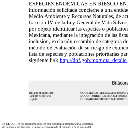
ESPECIES ENDEMICAS EN RIESGO EN E
información solicitada concierne a una entida
Medio Ambiente y Recursos Naturales, de acue
fracción IV de la Ley General de Vida Sil
por objeto identificar las especies o poblacion
Mexicana, mediante la integración de las lista
inclusión, exclusión o cambio de categoría de
método de evaluación de su riesgo de extinc
lista de especies y poblaciones prioritarias pa
siguiente link
http://dof.gob.mx/nota_deta
Bitácora
Tabla de aplicabilidad
CC4751D0A3872D8E862585F8006967
Carátula de registro
5AAA34D8BBC5178F862585F800697C
Registro
E9F38AB0518994C4862585F8006987E
La CEGAIP, es un organismo público con autonomía presupuestaria, operativa,
de gestión y de decisión, a la que se encomienda el fomento y la difusión del