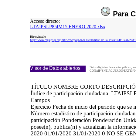
Para
C
Acceso directo:
LTAIPSLP85IM15 ENERO 2020.xlsx
Hipervinculo
http://www.cegaipslp.org.mx/webcegaip2020.nsf/nombre_de_la_vista/E6B1B28
Visor de Datos abiertos
Datos digitales de caracter público, ac
CONAIP/SNT/ACUERDO/EXT13/04/
TÍTULO NOMBRE CORTO DESCRIPCI
Índice de participación ciudadana. LTAIPSLP
Campos
Ejercicio Fecha de inicio del periodo que se
Número estadístico de participación ciudadan
participación Ponderación Ponderación Unida
posee(n), publica(n) y actualizan la informa
2020 01/01/2020 31/01/2020 0 NO S