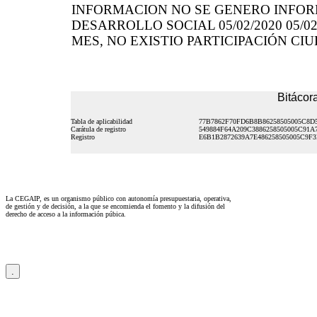
INFORMACION NO SE GENERO INFO
DESARROLLO SOCIAL 05/02/2020 05/
MES, NO EXISTIO PARTICIPACIÓN C
Bitácora
Tabla de aplicabilidad
77B7862F70FD6B8B86258505005C8D
Carátula de registro
549884F64A209C3886258505005C91A
Registro
E6B1B2872639A7E486258505005C9F
La CEGAIP, es un organismo público con autonomía presupuestaria, operativa,
de gestión y de decisión, a la que se encomienda el fomento y la difusión del
derecho de acceso a la información púbica.