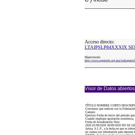
Acceso directo:
LTAIPSLP84XXXIX SEP
Hipervinculo
http://www.cegaipslp.org.mx/webceg
Visor de Datos abiertos
TÍTULO NOMBRE CORTO DESCRIP
Convenios que realicen con la Federació
Campos
Ejercicio Fecha de inicio del periodo qu
Cuando implique aportación económica, se
Fecha de Actualización Nota
2020 01/09/2020 30/09/2020 NO SE 
Arista, S.L.P., a la fecha en que se inf
no cuenta con información para reportar d