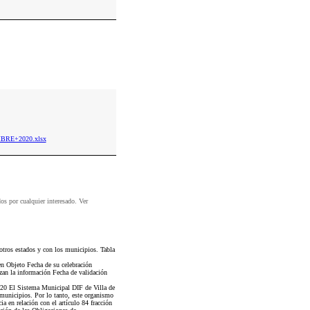
MBRE+2020.xlsx
dos por cualquier interesado. Ver
tros estados y con los municipios. Tabla
en Objeto Fecha de su celebración
izan la información Fecha de validación
 Sistema Municipal DIF de Villa de
 municipios. Por lo tanto, este organismo
a en relación con el artículo 84 fracción