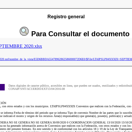
Registro general
Para
Consultar
el documento
TIEMBRE 2020.xlsx
aip2020.nsf/nombre_de_la_vista/E5D6BBDA55478962862586000072D6E0/$File/LTAIPSLP84XXXIX+SEPTIE
Datos digitales de caracter público, accesibles en linea, que pueden ser usados, reutilizados y redistribui
CONAIP/SNT/ACUERDO/EXT13/04/2016-08
CIÓN
n, con otros estados y con los municipios. LTAIPSLP84XXXIX Convenios que realicen con la Federación, con o
e se informa Fecha de término del periodo que se informa Tipo de convenio Nombre de las partes que lo suscrib
 indicará el monto y origen de los recursos Área(s) responsable(s) que genera(n), posee(n), publica(n) y actual
GENERA NO SE GENERA NO SE GENERA 30/09/2020 0 COORDINACION GENERAL 13/10/2020 13/10/2020 El
orma no ha generado información acerca de Convenios que realicen con la Federación, con otros estados y con los
entro del presente formato. En este sentido y de conformidad con los artículos 18 y 19 de la Ley de Transparenci