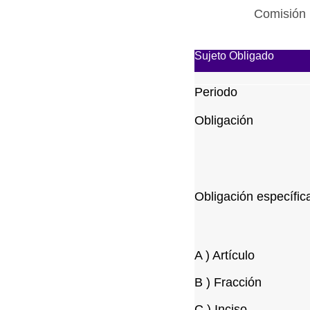
Comisión 
Sujeto Obligado
Periodo
Obligación
Obligación específic
A ) Artículo
B ) Fracción
C ) Inciso