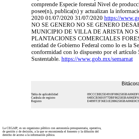
comprende Especie forestal Nivel de producci
posee(n), publica(n) y actualizan la informa
2020 01/07/2020 31/07/2020
https://www.g
NO SE GENERO NO SE GENERO DESARRO
MUNICIPIO DE VILLA DE ARISTA NO
PLANTACIONES COMERCIALES FORESTALES,
entidad de Gobierno Federal como lo es la S
conformidad con lo dispuesto por el artículo 
Sustentable.
https://www.gob.mx/semarnat
Bitácora
Tabla de aplicabilidad
09CCCBB25E4910F0862585BA006DF
Carátula de registro
6485CB3601977DBF862585BA006DF6
Registro
E489FF2F36E51E28862585BA006E0C
La CEGAIP, es un organismo público con autonomía presupuestaria, operativa,
de gestión y de decisión, a la que se encomienda el fomento y la difusión del
derecho de acceso a la información púbica.