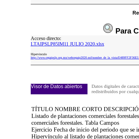
Re
Para
C
Acceso directo:
LTAIPSLP85IM11 JULIO 2020.xlsx
Hipervinculo
http://www.cegaipslp.org.mx/webcegaip2020.nsf/nombre_de_la_vista/E489FF2F
Visor de Datos abiertos
Datos digitales de caract
redistribuidos por cu
TÍTULO NOMBRE CORTO DESCRIPCI
Listado de plantaciones comerciales foresta
comerciales forestales. Tabla Campos
Ejercicio Fecha de inicio del periodo que se
Hipervínculo al listado de plantaciones comer