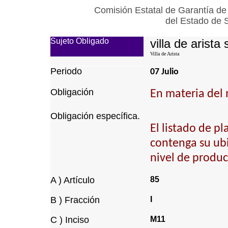
Comisión Estatal de Garantía de
del Estado de 
Sujeto Obligado
villa de arista 
Villa de Arista
Periodo
07 Julio
Obligación
En materia del 
Obligación específica.
El listado de p
contenga su ubic
nivel de produc
A ) Artículo
85
B ) Fracción
I
C ) Inciso
M11