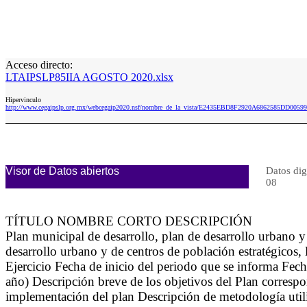
Acceso directo:
LTAIPSLP85IIA AGOSTO 2020.xlsx
Hipervinculo
http://www.cegaipslp.org.mx/webcegaip2020.nsf/nombre_de_la_vista/E2435EBD8F2920A6862585DD00
Visor de Datos abiertos
Datos dig
08
TÍTULO NOMBRE CORTO DESCRIPCIÓN
Plan municipal de desarrollo, plan de desarrollo urbano y
desarrollo urbano y de centros de población estratégicos,
Ejercicio Fecha de inicio del periodo que se informa Fec
año) Descripción breve de los objetivos del Plan correspon
implementación del plan Descripción de metodología utili