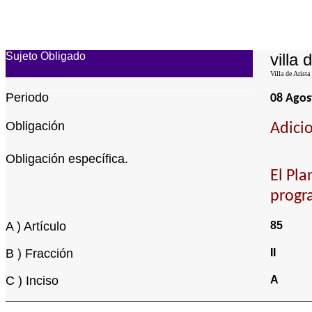
Sujeto Obligado
villa 
Villa de Arista
Periodo
08 Agos
Obligación
Adicio
Obligación específica.
El Pla
progr
A ) Artículo
85
B ) Fracción
II
C ) Inciso
A