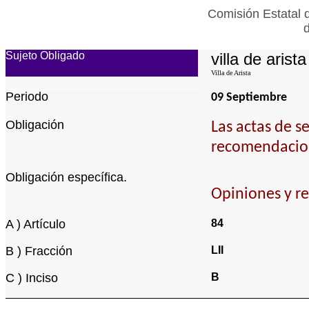
Comisión Estatal 
Sujeto Obligado
villa de arista
Villa de Arista
Periodo
09 Septiembre
Obligación
Las actas de s
recomendacione
Obligación específica.
Opiniones y r
A ) Artículo
84
B ) Fracción
LII
C ) Inciso
B