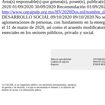
Área(s) responsable(s) que genera(n), posee(n), publica(n
2020 01/09/2020 30/09/2020 Recomendación 01/0
http://www.cegaipslp.org.mx/HV2020Dos.nsf/nomb
DESARROLLO SOCIAL 09/10/2020 09/10/2020 No se generó 
aglomeraciones de personas, con fundamento en la emerge
el 31 de marzo de 2020, así como el acuerdo modificatori
esenciales en los sectores públicos, privado y social.
Tabla de aplicabilidad
193784E56
Carátula de registro
99447FC9A
Registro
E2005F4B3
La CEGAIP, es un organismo público con autonomía presupuestaria, operativa,
de gestión y de decisión, a la que se encomienda el fomento y la difusión del
derecho de acceso a la información púbica.