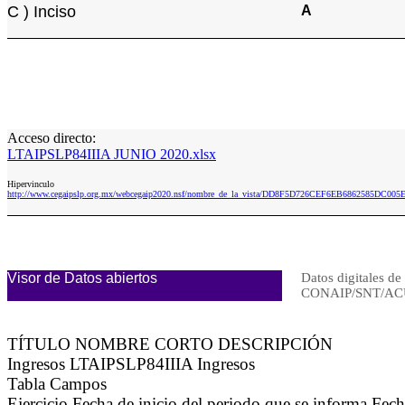
C ) Inciso
A
Acceso directo:
LTAIPSLP84IIIA JUNIO 2020.xlsx
Hipervinculo
http://www.cegaipslp.org.mx/webcegaip2020.nsf/nombre_de_la_vista/DD8F5D726CEF6EB6862585DC005
Visor de Datos abiertos
Datos digitales de
CONAIP/SNT/AC
TÍTULO NOMBRE CORTO DESCRIPCIÓN
Ingresos LTAIPSLP84IIIA Ingresos
Tabla Campos
Ejercicio Fecha de inicio del periodo que se informa Fec