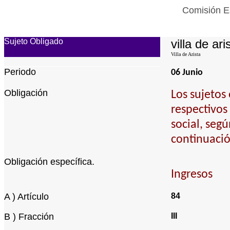
Comisión Es
Sujeto Obligado
villa de ari
Villa de Arista
Periodo
06 Junio
Obligación
Los sujetos
respectivos
social, seg
continuació
Obligación específica.
Ingresos
A ) Artículo
84
B ) Fracción
III