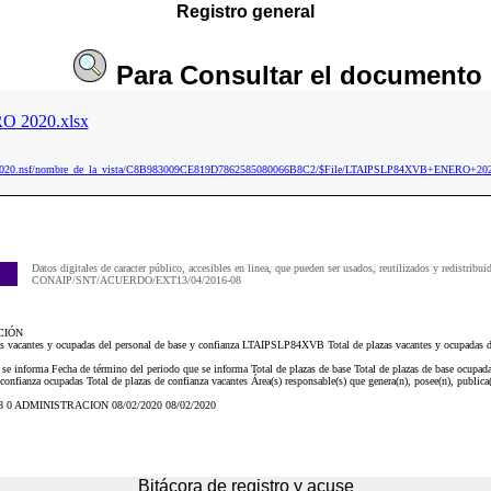
Registro general
Para
Consultar
el documento
 2020.xlsx
aip2020.nsf/nombre_de_la_vista/C8B983009CE819D7862585080066B8C2/$File/LTAIPSLP84XVB+ENERO+202
Datos digitales de caracter público, accesibles en linea, que pueden ser usados, reutilizados y redistribui
CONAIP/SNT/ACUERDO/EXT13/04/2016-08
CIÓN
zas vacantes y ocupadas del personal de base y confianza LTAIPSLP84XVB Total de plazas vacantes y ocupadas de
 se informa Fecha de término del periodo que se informa Total de plazas de base Total de plazas de base ocupada
 confianza ocupadas Total de plazas de confianza vacantes Área(s) responsable(s) que genera(n), posee(n), publica
8 8 0 ADMINISTRACION 08/02/2020 08/02/2020
Bitácora de registro y acuse