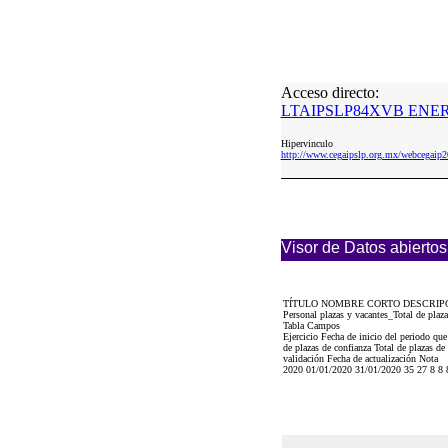
Acceso directo:
LTAIPSLP84XVB ENERO
Hipervinculo
http://www.cegaipslp.org.mx/webceg
Visor de Datos abiertos
TÍTULO NOMBRE CORTO DESCRIP
Personal plazas y vacantes_Total de pla
Tabla Campos
Ejercicio Fecha de inicio del periodo que
de plazas de confianza Total de plazas de
validación Fecha de actualización Nota
2020 01/01/2020 31/01/2020 35 27 8 