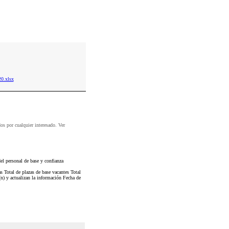
0.xlsx
dos por cualquier interesado. Ver
l personal de base y confianza
s Total de plazas de base vacantes Total
(n) y actualizan la información Fecha de