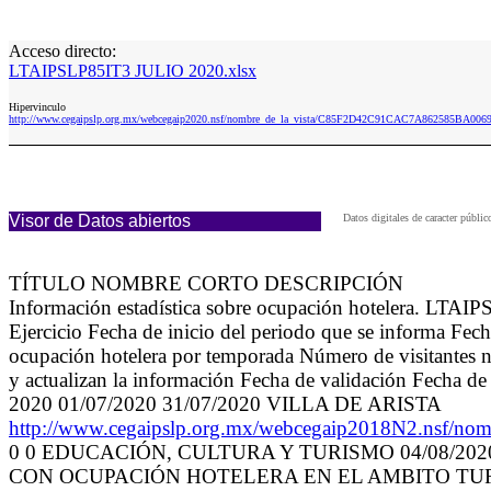
Acceso directo:
LTAIPSLP85IT3 JULIO 2020.xlsx
Hipervinculo
http://www.cegaipslp.org.mx/webcegaip2020.nsf/nombre_de_la_vista/C85F2D42C91CAC7A862585BA00
Visor de Datos abiertos
Datos digitales de caracter públ
TÍTULO NOMBRE CORTO DESCRIPCIÓN
Información estadística sobre ocupación hotelera. LTAIP
Ejercicio Fecha de inicio del periodo que se informa Fech
ocupación hotelera por temporada Número de visitantes na
y actualizan la información Fecha de validación Fecha de
2020 01/07/2020 31/07/2020 VILLA DE ARISTA
http://www.cegaipslp.org.mx/webcegaip2018N2.ns
0 0 EDUCACIÓN, CULTURA Y TURISMO 04/08/20
CON OCUPACIÓN HOTELERA EN EL AMBITO TU