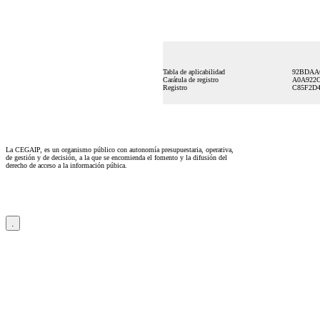
Tabla de aplicabilidad
92BDAAC
Carátula de registro
A0A922
Registro
C85F2D
La CEGAIP, es un organismo público con autonomía presupuestaria, operativa,
de gestión y de decisión, a la que se encomienda el fomento y la difusión del
derecho de acceso a la información púbica.