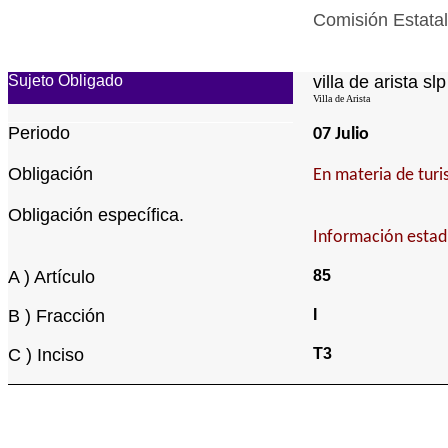
Comisión Estatal
Sujeto Obligado
villa de arista slp
Villa de Arista
Periodo
07 Julio
Obligación
En materia de tur
Obligación específica.
Información estad
A ) Artículo
85
B ) Fracción
I
C ) Inciso
T3