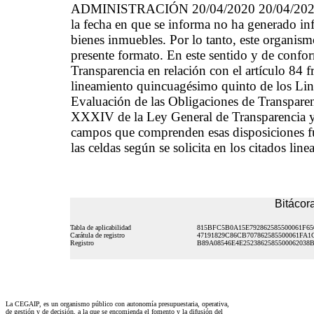
ADMINISTRACIÓN 20/04/2020 20/04/2020 El 
la fecha en que se informa no ha generado inf
bienes inmuebles. Por lo tanto, este organism
presente formato. En este sentido y de confor
Transparencia en relación con el artículo 84 f
lineamiento quincuagésimo quinto de los Line
Evaluación de las Obligaciones de Transparen
XXXIV de la Ley General de Transparencia y 
campos que comprenden esas disposiciones fue
las celdas según se solicita en los citados lin
Bitácora
Tabla de aplicabilidad
815BFC5B0A15E792862585500061F65
Carátula de registro
47191829C86CB707862585500061FA1
Registro
B89A08546E4E2523862585500062038
La CEGAIP, es un organismo público con autonomía presupuestaria, operativa,
de gestión y de decisión, a la que se encomienda el fomento y la difusión del