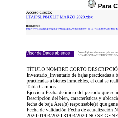
Para
C
Acceso directo:
LTAIPSLP84XLIF MARZO 2020.xlsx
Hipervinculo
http://www.cegaipslp.org.mx/webcegaip2020.nsf/nombre_de_la_vista/B89A0854
Visor de Datos abiertos
Datos digitales de caracter público, ac
CONAIP/SNT/ACUERDO/EXT13/04/
TÍTULO NOMBRE CORTO DESCRIPCI
Inventario_Inventario de bajas practicadas 
practicadas a bienes inmuebles, el cual se real
Tabla Campos
Ejercicio Fecha de inicio del periodo que se
Descripción del bien, características y ubica
fecha de baja Área(s) responsable(s) que gene
Fecha de validación Fecha de actualización N
2020 01/03/2020 31/03/2020 NO SE GE