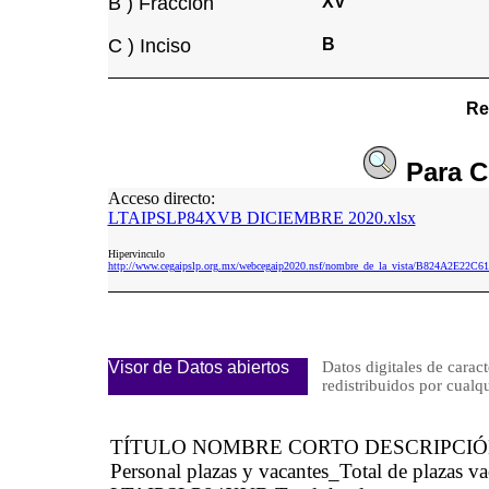
B ) Fracción
XV
C ) Inciso
B
Re
Para
C
Acceso directo:
LTAIPSLP84XVB DICIEMBRE 2020.xlsx
Hipervinculo
http://www.cegaipslp.org.mx/webcegaip2020.nsf/nombre_de_la_vista/B824A2E
Visor de Datos abiertos
Datos digitales de caract
redistribuidos por cu
TÍTULO NOMBRE CORTO DESCRIPCI
Personal plazas y vacantes_Total de plazas v