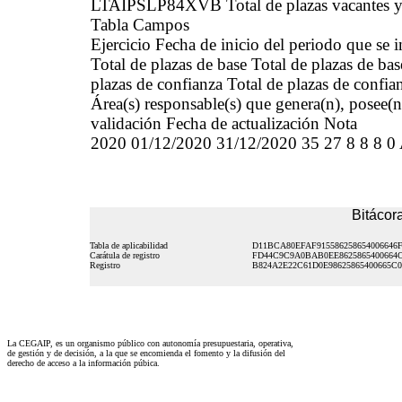
LTAIPSLP84XVB Total de plazas vacantes y o
Tabla Campos
Ejercicio Fecha de inicio del periodo que se
Total de plazas de base Total de plazas de ba
plazas de confianza Total de plazas de confia
Área(s) responsable(s) que genera(n), posee(n
validación Fecha de actualización Nota
2020 01/12/2020 31/12/2020 35 27 8 8 8
Bitácora
Tabla de aplicabilidad
D11BCA80EFAF915586258654006646
Carátula de registro
FD44C9C9A0BAB0EE8625865400664
Registro
B824A2E22C61D0E98625865400665C
La CEGAIP, es un organismo público con autonomía presupuestaria, operativa,
de gestión y de decisión, a la que se encomienda el fomento y la difusión del
derecho de acceso a la información púbica.