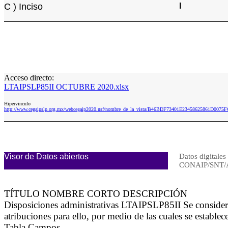
C ) Inciso
I
Acceso directo:
LTAIPSLP85II OCTUBRE 2020.xlsx
Hipervinculo
http://www.cegaipslp.org.mx/webcegaip2020.nsf/nombre_de_la_vista/B46BDF73401E23458625861D00
Visor de Datos abiertos
Datos digitales
CONAIP/SNT/
TÍTULO NOMBRE CORTO DESCRIPCIÓN
Disposiciones administrativas LTAIPSLP85II Se consideran
atribuciones para ello, por medio de las cuales se estable
Tabla Campos