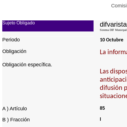
Comisi
Sujeto Obligado
difvarista
Sistema DIF Municipal 
Periodo
10 Octubre
Obligación
La inform
Obligación específica.
Las dispo
anticipac
difusión 
situacion
A ) Artículo
85
B ) Fracción
I