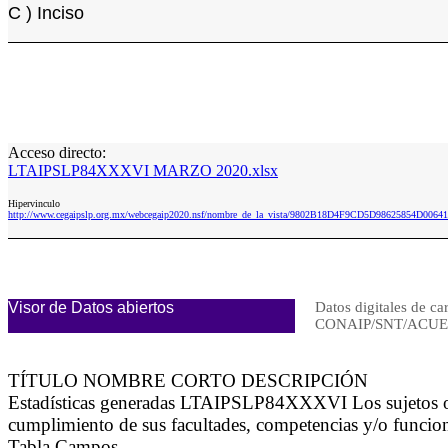
C ) Inciso
Acceso directo:
LTAIPSLP84XXXVI MARZO 2020.xlsx
Hipervinculo
http://www.cegaipslp.org.mx/webcegaip2020.nsf/nombre_de_la_vista/9802B18D4F9CD5D98625854D0
Visor de Datos abiertos
Datos digitales de ca
CONAIP/SNT/ACUE
TÍTULO NOMBRE CORTO DESCRIPCIÓN
Estadísticas generadas LTAIPSLP84XXXVI Los sujetos obli
cumplimiento de sus facultades, competencias y/o funcio
Tabla Campos