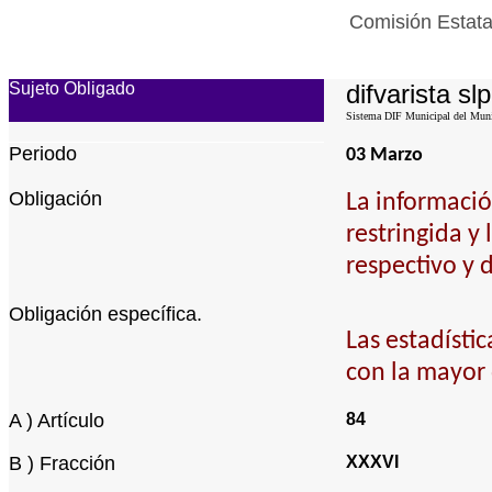
Comisión Estata
Sujeto Obligado
difvarista slp
Sistema DIF Municipal del Munic
Periodo
03 Marzo
Obligación
La informació
restringida y
respectivo y 
Obligación específica.
Las estadísti
con la mayor 
A ) Artículo
84
B ) Fracción
XXXVI