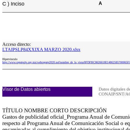
C ) Inciso
A
Acceso directo:
LTAIPSLP84XXIXA MARZO 2020.xlsx
Hipervinculo
http://www.cegaipslp.org.mx/webcegaip2020.nsf/nombre_de_la_vista/8FDFBC8626618E14862585700
Visor de Datos abiertos
Datos digitales d
CONAIP/SNT/A
TÍTULO NOMBRE CORTO DESCRIPCIÓN
Gastos de publicidad oficial_Programa Anual de Comuni
respecto al Programa Anual de Comunicación Social o equ
encaminadas al cumplimiento del objetivo institucional de