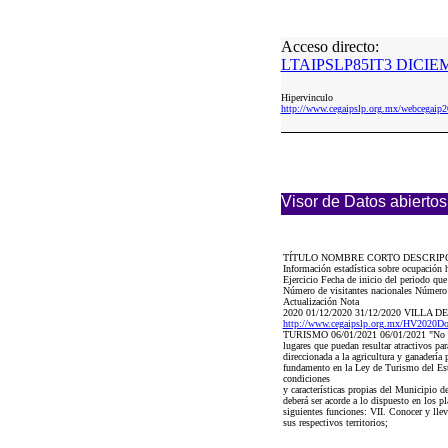
Acceso directo:
LTAIPSLP85IT3 DICIEM
Hipervinculo
http://www.cegaipslp.org.mx/webceg
Visor de Datos abiertos
TÍTULO NOMBRE CORTO DESCRIP
Información estadística sobre ocupación
Ejercicio Fecha de inicio del periodo qu
Número de visitantes nacionales Número de
Actualización Nota
2020 01/12/2020 31/12/2020 VILLA D
http://www.cegaipslp.org.mx/HV202
TURISMO 06/01/2021 06/01/2021 "No se ge
lugares que puedan resultar atractivos pa
direccionada a la agricultura y ganadería
fundamento en la Ley de Turismo del Es
condiciones
y características propias del Municipio de
deberá ser acorde a lo dispuesto en los 
siguientes funciones: VII. Conocer y lleva
sus respectivos territorios;