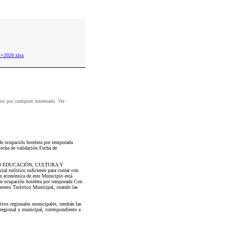
+2020.xlsx
dos por cualquier interesado. Ver
 de ocupación hotelera por temporada
Fecha de validación Fecha de
0 EDUCACIÓN, CULTURA Y
l turístico suficiente para contar con
ión económica de este Municipio está
a de ocupación hotelera por temporada Con
ento Turístico Municipal, cuando las
vos regionales municipales, tendrán las
o regional y municipal, correspondiente a