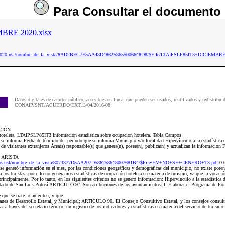
Para
Consultar
el documento
BRE 2020.xlsx
aip2020.nsf/nombre_de_la_vista/8AD2BEC7E5AA48D486258655006648D8/$File/LTAIPSLP85IT3+DICIEMBRE
Datos digitales de caracter público, accesibles en linea, que pueden ser usados, reutilizados y redistribui
CONAIP/SNT/ACUERDO/EXT13/04/2016-08
CIÓN
 hotelera. LTAIPSLP85IT3 Información estadística sobre ocupación hotelera. Tabla Campos
e se informa Fecha de término del periodo que se informa Municipio y/o localidad Hipervínculo a la estadística
 visitantes extranjeros Área(s) responsable(s) que genera(n), posee(n), publica(n) y actualizan la información 
E ARISTA
0Dos.nsf/nombre_de_la_vista/8073377D5AA207D586258618007681B4/$File/HV+NO+SE+GENERO+T3.pdf
0 
neró información en el mes, por las condiciones geográficas y demográficas del municipio, no existe potencia
ra los turistas, por ello no generamos estadísticas de ocupación hotelera en materia de turismo, ya que la vocac
 principalmente. Por lo tanto, en los siguientes criterios no se generó información: Hipervínculo a la estadístic
tado de San Luis Potosí ARTICULO 9°. Son atribuciones de los ayuntamientos: I. Elaborar el Programa de Fom
 que se trate lo ameriten, y que
planes de Desarrollo Estatal, y Municipal; ARTICULO 90. El Consejo Consultivo Estatal, y los consejos consulti
r a través del secretario técnico, un registro de los indicadores y estadísticas en materia del servicio de turism