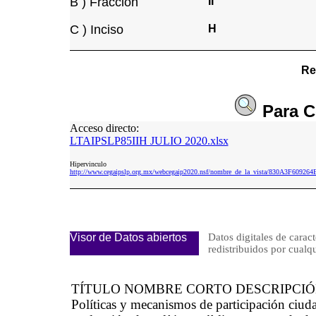
B ) Fracción
II
C ) Inciso
H
Re
Para
C
Acceso directo:
LTAIPSLP85IIH JULIO 2020.xlsx
Hipervinculo
http://www.cegaipslp.org.mx/webcegaip2020.nsf/nombre_de_la_vista/830A3F609
Visor de Datos abiertos
Datos digitales de caract
redistribuidos por cu
TÍTULO NOMBRE CORTO DESCRIPCI
Políticas y mecanismos de participación ciud