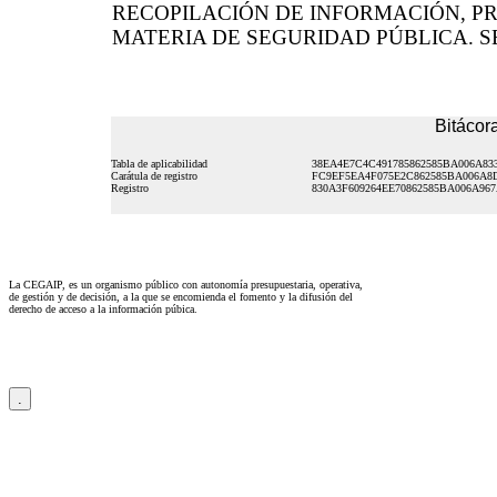
RECOPILACIÓN DE INFORMACIÓN, PR
MATERIA DE SEGURIDAD PÚBLICA. SEG
Bitácora
Tabla de aplicabilidad
38EA4E7C4C491785862585BA006A83
Carátula de registro
FC9EF5EA4F075E2C862585BA006A8
Registro
830A3F609264EE70862585BA006A96
La CEGAIP, es un organismo público con autonomía presupuestaria, operativa,
de gestión y de decisión, a la que se encomienda el fomento y la difusión del
derecho de acceso a la información púbica.