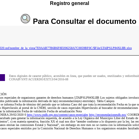
Registro general
Para
Consultar
el documento
ip2020.nsf/nombre_de_la_vista/7E9AAB77B6B6F8D206258A7C0059BF0C/$File/LTAIPSLP84XLIIB.xlsx
Datos digitales de caracter público, accesibles en linea, que pueden ser usados, reutilizados y redistribui
CONAIP/SNT/ACUERDO/EXT13/04/2016-08
CIÓN
 especiales de organismos garantes de derechos humanos LTAIPSLP84XLIIB Los sujetos obligados involucrado
dos publicarán la información derivada de la(s) recomendación(es) emitida(s). Tabla Campos
 se informa Fecha de término del periodo que se informa Caso del que trata la recomendación Fecha en la que se 
ipervínculo al portal de la CNDH, sección de casos especiales Hipervínculo al buscador de recomendaciones In
zan la información Fecha de validación Fecha de actualización Nota
ENERA 29/02/2020 0
http://www.cndh.org.mx/content/casos-especiales
http://recomendacionesdh.mx/
COORDIN
facultado para generar la información requerida, de acuerdo a la Ley Orgánica del Municipio Libre del Estado de
entos”, c) en materia operativa, fracción XX el cual nos dice “atender conforme a lo dispuesto por la ley, las r
anos emitan las comisiones Estatal y Nacional”, sin embargo en este mes no se cuenta con la información solici
asos especiales emitidos por la Comisión Nacional de Derechos Humanos o los organismos estatales facultados