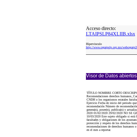
Acceso directo:
LTAIPSLP84XLIIB.xlsx
Hipervinculo
http://www.cegaipslp.org.mx/webcega
Visor de Datos abiertos
TÍTULO NOMBRE CORTO DESCRIP
Recomendaciones derechos humanos_Casos
CNDH o los organismos estatales faculta
Ejercicio Fecha de inicio del periodo que
recomendación Número de recomendación H
genera(n), posee(n), publica(n) y actuali
2020 01/02/2020 29/02/2020 NO SE G
10/03/2020 Este sujeto obligado si está 
facultades y obligaciones de los ayuntami
protección y respeto de los derechos hum
recomendaciones de derechos humanos o c
en el mes a reportar.