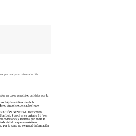
dos por cualquier interesado. Ver
s en casos especiales emitidos por la
recibió la notificación de la
ter. Área(s) responsable(s) que
ACIÓN GENERAL 10/03/2020
 San Luis Potosí en su artículo 31 “son
ecomendaciones y recursos que sobre la
tada debido a que no existieron
, por lo tanto no se generó información