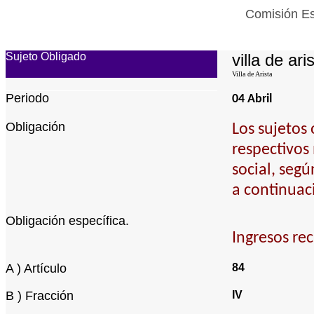
Comisión Es
Sujeto Obligado
villa de ari
Villa de Arista
Periodo
04 Abril
Obligación
Los sujetos
respectivos
social, seg
a continuac
Obligación específica.
Ingresos re
A ) Artículo
84
B ) Fracción
IV