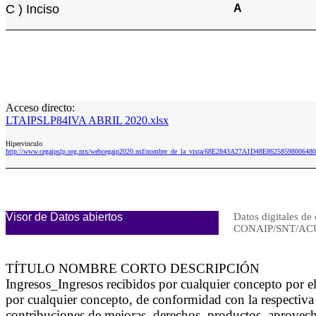
C ) Inciso
A
Acceso directo:
LTAIPSLP84IVA ABRIL 2020.xlsx
Hipervinculo
http://www.cegaipslp.org.mx/webcegaip2020.nsf/nombre_de_la_vista/68E2843A27A1D48E86258598006
Visor de Datos abiertos
Datos digitales de 
CONAIP/SNT/ACU
TÍTULO NOMBRE CORTO DESCRIPCIÓN
Ingresos_Ingresos recibidos por cualquier concepto por 
por cualquier concepto, de conformidad con la respectiva 
contribuciones de mejoras, derechos, productos, aprovecham